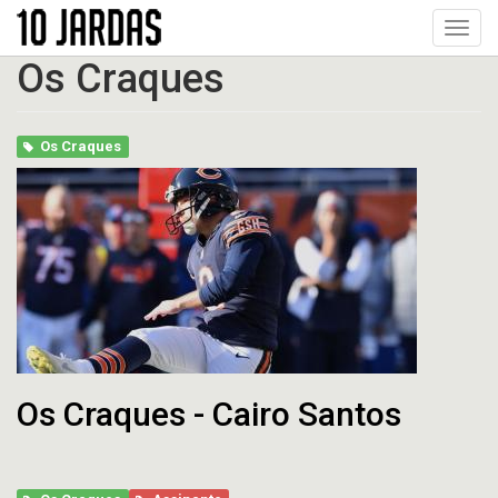
Pular
Toggl
para
navig
o
Os Craques
conteúdo
principal
Os Craques
Os Craques - Cairo Santos