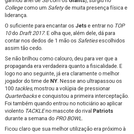
ganhou anel de
SB
com os
Giants
), surgiu no
College
como um
Safety
de muita presença física e
liderança.
O suficiente para encantar os
Jets
e entrar no
TOP
10
do
Draft 2017
. E olha que, além dele, dá para
contar nos dedos de 1 mão os
Safeties
escolhidos
assim tão cedo.
Se não brilhou como calouro, deu para ver que a
propaganda era verdadeira quanto a fisicalidade. E
logo no ano seguinte, já era claramente o melhor
jogador do time de
NY
. Nesse ano ultrapassou os
100
tackles
, mostrou a volúpia de pressionar
Quarterbacks
e conquistou a primeira interceptação.
Foi também quando entrou no noticiário ao aplicar
violento
TACKLE
no mascote do rival
Patriots
durante a semana do
PRO BOWL
.
Ficou claro que sua melhor utilização era próximo à