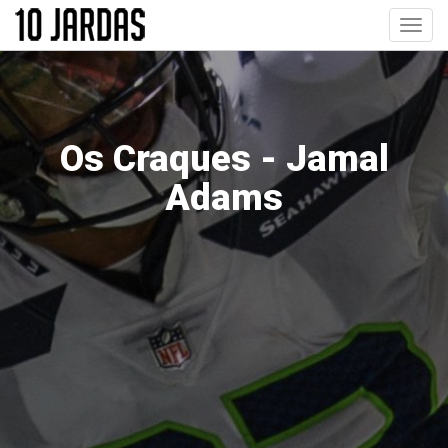
Pular
Toggl
para
navig
o
conteúdo
principal
Os Craques - Jamal
Adams