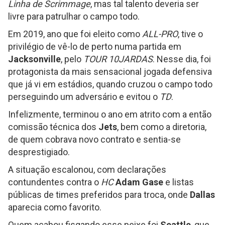
Linha de Scrimmage
, mas tal talento deveria ser
livre para patrulhar o campo todo.
Em 2019, ano que foi eleito como
ALL-PRO
, tive o
privilégio de vê-lo de perto numa partida em
Jacksonville
, pelo
TOUR 10JARDAS
. Nesse dia, foi
protagonista da mais sensacional jogada defensiva
que já vi em estádios, quando cruzou o campo todo
perseguindo um adversário e evitou o
TD
.
Infelizmente, terminou o ano em atrito com a então
comissão técnica dos
Jets
, bem como a diretoria,
de quem cobrava novo contrato e sentia-se
desprestigiado.
A situação escalonou, com declarações
contundentes contra o
HC
Adam Gase
e listas
públicas de times preferidos para troca, onde
Dallas
aparecia como favorito.
Quem acabou fisgando esse peixe foi
Seattle
, que