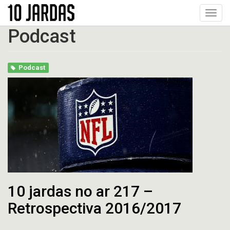
Pular
Toggl
para
navig
o
Podcast
conteúdo
principal
Podcast
10 jardas no ar 217 –
Retrospectiva 2016/2017