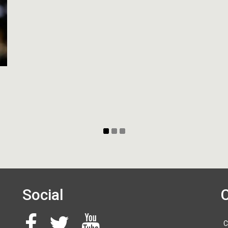
Social
C