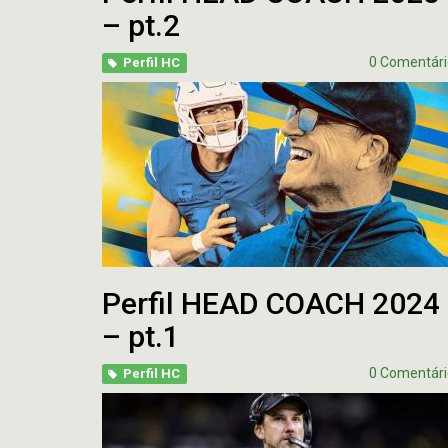
– pt.2
0 Comentári
Perfil HC
Perfil HEAD COACH 2024
– pt.1
0 Comentári
Perfil HC