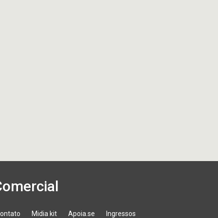
Comercial
ontato
Midia kit
Apoia.se
Ingressos