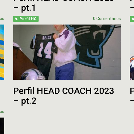
– pt.1
–
os
0 Comentários
Perfil HC
Perfil HEAD COACH 2023
– pt.2
–
os