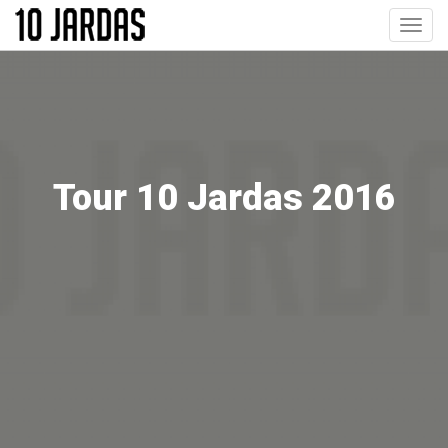
Pular
Toggl
para
navig
o
conteúdo
principal
Tour 10 Jardas 2016