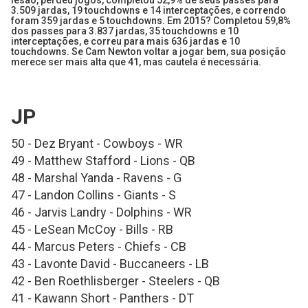
lesão, perdeu jogos, completou 52,9% de seus passes para
3.509 jardas, 19 touchdowns e 14 interceptações, e correndo
foram 359 jardas e 5 touchdowns. Em 2015? Completou 59,8%
dos passes para 3.837 jardas, 35 touchdowns e 10
interceptações, e correu para mais 636 jardas e 10
touchdowns. Se Cam Newton voltar a jogar bem, sua posição
merece ser mais alta que 41, mas cautela é necessária.
JP
50 - Dez Bryant - Cowboys - WR
49 - Matthew Stafford - Lions - QB
48 - Marshal Yanda - Ravens - G
47 - Landon Collins - Giants - S
46 - Jarvis Landry - Dolphins - WR
45 - LeSean McCoy - Bills - RB
44 - Marcus Peters - Chiefs - CB
43 - Lavonte David - Buccaneers - LB
42 - Ben Roethlisberger - Steelers - QB
41 - Kawann Short - Panthers - DT