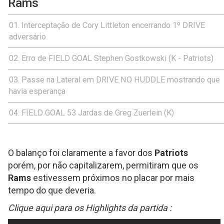
Rams
Interceptação de Cory Littleton encerrando 1º DRIVE
adversário
Erro de FIELD GOAL Stephen Gostkowski (K - Patriots)
Passe na Lateral em DRIVE NO HUDDLE mostrando que
havia esperança
FIELD GOAL 53 Jardas de Greg Zuerlein (K)
O balanço foi claramente a favor dos
Patriots
porém, por não capitalizarem, permitiram que os
Rams
estivessem próximos no placar por mais
tempo do que deveria.
Clique aqui para os Highlights da partida :