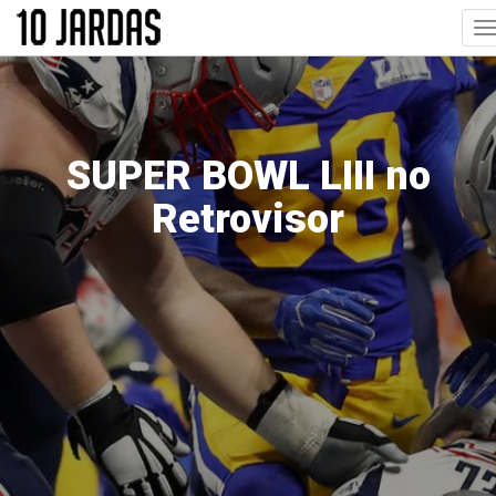
Pular
T
para
n
o
conteúdo
principal
SUPER BOWL LIII no
Retrovisor