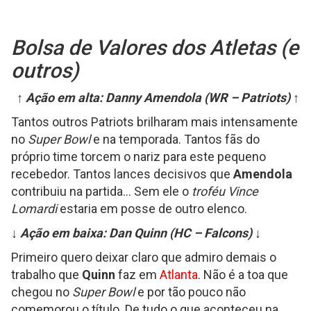
Brady
Scrambles
Bolsa de Valores dos Atletas (e
For
outros)
a
First
↑ Ação em alta: Danny Amendola (WR – Patriots) ↑
Down!
Tantos outros Patriots brilharam mais intensamente
no
Super Bowl
e na temporada. Tantos fãs do
|
próprio time torcem o nariz para este pequeno
Patriots
recebedor. Tantos lances decisivos que
Amendola
vs.
contribuiu na partida... Sem ele o
troféu Vince
Lomardi
estaria em posse de outro elenco.
Falcons
|
↓ Ação em baixa: Dan Quinn (HC – Falcons) ↓
Super
Primeiro quero deixar claro que admiro demais o
trabalho que
Quinn
faz em
Atlanta
. Não é a toa que
Bowl
chegou no
Super Bowl
e por tão pouco não
LI
comemorou o título. De tudo o que aconteceu na