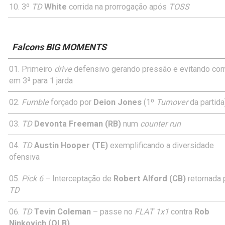
3º
TD
White
corrida na prorrogação após
TOSS
Falcons BIG MOMENTS
Primeiro
drive
defensivo gerando pressão e evitando corr
em 3ª para 1 jarda
Fumble
forçado por
Deion Jones
(1º
Turnover
da partida
TD
Devonta Freeman (RB)
num
counter run
TD
Austin Hooper (TE)
exemplificando a diversidade
ofensiva
Pick 6
– Interceptação de
Robert Alford (CB)
retornada 
TD
TD
Tevin Coleman
– passe no
FLAT
1x1
contra
Rob
Ninkovich (OLB)