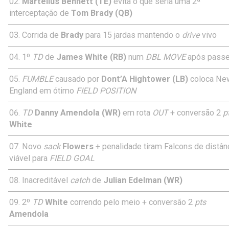
Martellus Bennett (TE)
evita o que seria uma 2ª
interceptação de
Tom Brady (QB)
Corrida de
Brady
para 15 jardas mantendo o
drive
vivo
1º
TD
de
James White (RB)
num
DBL MOVE
após pass
FUMBLE
causado por
Dont’A Hightower (LB)
coloca Ne
England em ótimo
FIELD POSITION
TD
Danny Amendola (WR)
em rota
OUT
+ conversão 2
p
White
Novo
sack
Flowers
+ penalidade tiram Falcons de distân
viável para
FIELD GOAL
Inacreditável
catch
de
Julian Edelman (WR)
2º
TD
White
correndo pelo meio + conversão 2
pts
Amendola