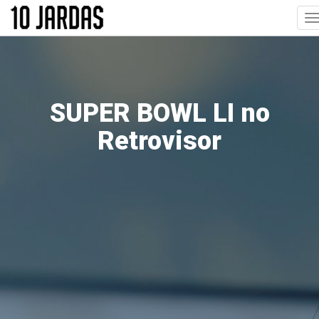
Pular
T
para
n
o
conteúdo
principal
SUPER BOWL LI no
Retrovisor