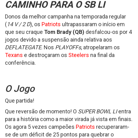
CAMINHO PARA O SB LI
Donos da melhor campanha na temporada regular
(
14 V / 2 D
), os
Patriots
ultrapassaram o início em
que seu craque
Tom Brady (QB)
desfalcou-os por 4
jogos devido a suspensão ainda relativa aos
DEFLATEGATE
. Nos
PLAYOFFs
, atropelaram os
Texans
e destroçaram os
Steelers
na final da
conferência.
O Jogo
Que partida!
Que reversão de momento! O
SUPER BOWL LI
entra
para a história como a maior virada já vista em finais.
Os agora 5 vezes campeões
Patriots
recuperaram-
se de um déficit de 25 pontos para quebrar o