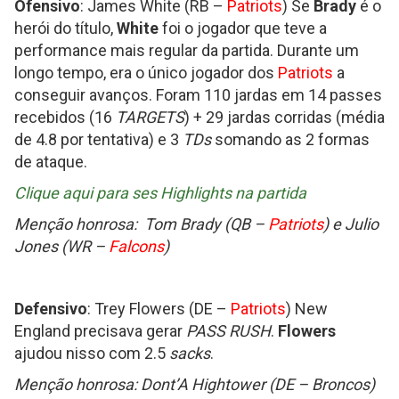
Ofensivo
: James White (RB –
Patriots
) Se
Brady
é o
herói do título,
White
foi o jogador que teve a
performance mais regular da partida. Durante um
longo tempo, era o único jogador dos
Patriots
a
conseguir avanços. Foram 110 jardas em 14 passes
recebidos (16
TARGETS
) + 29 jardas corridas (média
de 4.8 por tentativa) e 3
TDs
somando as 2 formas
de ataque.
Clique aqui para ses Highlights na partida
Menção honrosa: Tom Brady (QB –
Patriots
) e Julio
Jones (WR –
Falcons
)
Defensivo
: Trey Flowers (DE –
Patriots
) New
England precisava gerar
PASS RUSH
.
Flowers
ajudou nisso com 2.5
sacks
.
Menção honrosa: Dont’A Hightower (DE – Broncos)