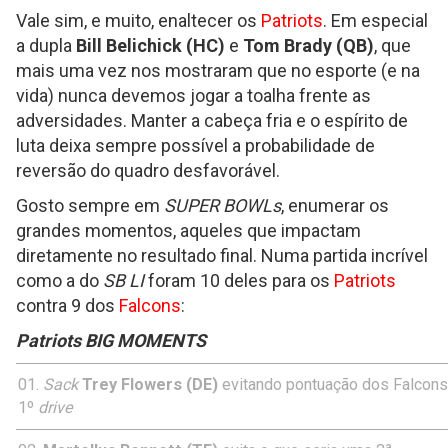
Vale sim, e muito, enaltecer os
Patriots
. Em especial
a dupla
Bill Belichick (HC)
e
Tom Brady (QB)
, que
mais uma vez nos mostraram que no esporte (e na
vida) nunca devemos jogar a toalha frente as
adversidades. Manter a cabeça fria e o espírito de
luta deixa sempre possível a probabilidade de
reversão do quadro desfavorável.
Gosto sempre em
SUPER BOWLs
, enumerar os
grandes momentos, aqueles que impactam
diretamente no resultado final. Numa partida incrível
como a do
SB LI
foram 10 deles para os
Patriots
contra 9 dos
Falcons
:
Patriots BIG MOMENTS
Sack
Trey Flowers (DE)
evitando pontuação dos Falcons
1º
drive