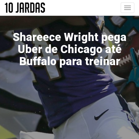
Pular
Toggl
para
navig
o
conteúdo
principal
Shareece Wright pega
Uber de Chicago até
Buffalo para treinar