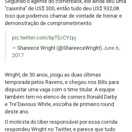
Segundo o agente do cornerback, ele ainda deu uma
"caixinha" de US$ 300, então tudo deu US$ 932,08.
Isso que podemos chamar de vontade de treinar e
demonstração de comprometimento.
on
pic.twitter.com/6pTEcCYzpj
Twitter
— Shareece Wright (@ShareeceWright)
June 6,
2017
Wright, de 30 anos, joogu as duas últimas
temporada pelos Ravens, e chegou nos Bills para
dispustar uma vaga com o time titular. A equipe
também tem no elenco de corners Ronald Darby
e Tre'Davious White, escolha de primeiro round
deste ano.
O motirsta do Uber responsável por essa corrida
respondeu Wright no Twitter, e parece que tudo