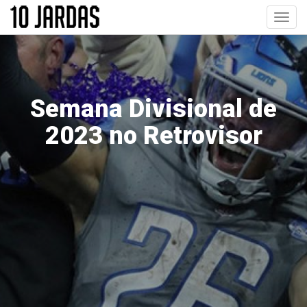
Pular
Toggl
para
navig
o
conteúdo
principal
Semana Divisional de
2023 no Retrovisor