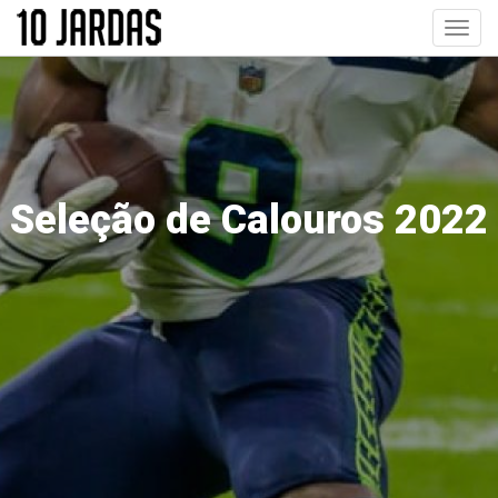
Pular
Toggl
para
navig
o
conteúdo
principal
Seleção de Calouros 2022