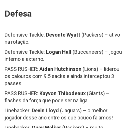
Defesa
Defensive Tackle:
Devonte Wyatt
(Packers) – ativo
na rotação.
Defensive Tackle:
Logan Hall
(Buccaneers) – jogou
interno e externo.
PASS RUSHER:
Aidan Hutchinson
(Lions) – liderou
os calouros com 9.5 sacks e ainda interceptou 3
passes.
PASS RUSHER:
Kayvon Thibodeaux
(Giants) –
flashes da força que pode ser na liga.
Linebacker:
Devin Lloyd
(Jaguars) – o melhor
jogador desse ano entre os que pouco falamos!
Linebacker:
Quay Walker
(Packers) – muito