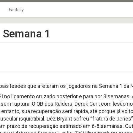
Fantasy
4
o Ar
10Jardas na Bolsa
Fantasy Football 2026
– Semana 1
5
Playbook
Fantasy Football 2019
0
TOP 120
Fantasy Football 2020
1
coluna tackles
Fantasy Football 2021
2
Punts
Fantasy Football 2022
3
Os Craques
Fantasy Football 2023
9
As Defesas
Fantasy Football 2024
pais lesões que afetaram os jogadores na Semana 1 da 
Perfil HC
Fantasy Football 2025
8
Coach na Gringa
Fantasy Football 2018
GI no ligamento cruzado posterior e para por 3 semanas. 
em ruptura. O QB dos Raiders, Derek Carr, com lesão no 
BLITZ no Microscópio
Fantasy Football 2017
ntanto, sua recuperação será rápida, até porque já volt
6
Football Business
Fantasy Football 2016
cular isquiotibial. Dez Bryant sofreu “fratura de Jones”
Boletim Médico
Fantasy Football 2015
a, tem prazo de recuperação estimado em 6-8 semanas. O
4
Fantasy Football 2014