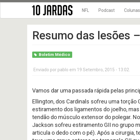
NFL
Podcast
Colunas
NFL Temporada 202
10 Jardas n
Resumo das lesões 
NFL Temporada 202
DRIVE FINAL
NFL Temporada 202
No Flags!
NFL Temporada 202
Boletim Médico
10
10
NFL Temporada 202
Jardas
Jardas
no
no
Enviado por
pablo
em 19 Setembro, 2015 - 13:02.
NFL Temporada 202
ar
ar
#
#
NFL Temporada 201
619
618
-
-
Vamos dar uma passada rápida pelas princi
New Era + 10Jardas
Preview
Preview
2026
2026
NFL Temporada 201
Ellington, dos Cardinals sofreu uma torção 
AFC
AFC
WEST
NORTH
estiramento dos ligamentos do joelho, mas s
NFL temporada 2017
tendão do músculo extensor do polegar. No e
NFL Temporada 201
10
Jackson sofreu estiramento GII no grupo mus
NFL temporada 2015
Jardas
articula o dedo com o pé). Após a cirurgi
no
NFL Temporada 201
ar