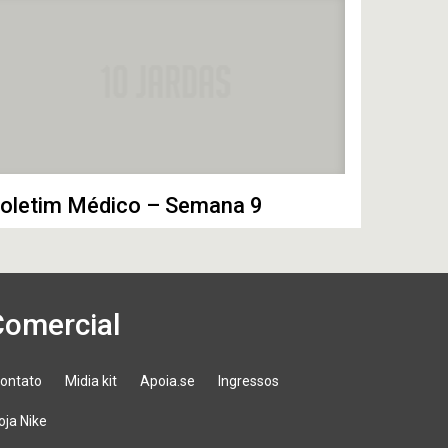
oletim Médico – Semana 9
Comercial
ontato
Midia kit
Apoia.se
Ingressos
oja Nike