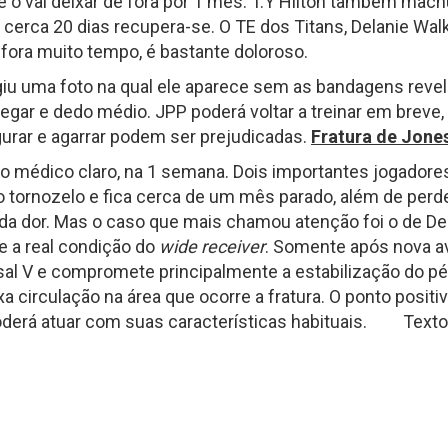
e o vai deixar de fora por 1 mês. T.Y Hilton também mach
Fantasy Football 2013
cerca 20 dias recupera-se. O TE dos Titans, Delanie Wa
erfil
HEAD
e fora muito tempo, é bastante doloroso.
Seleção Fantasy Fotball
CH
COACH
2026
giu uma foto na qual ele aparece sem as bandagens reve
–
Fantasy
Panorama
t.2
egar e dedo médio. JPP poderá voltar a treinar em brev
Football
Fantasy
2026
Football
rar e agarrar podem ser prejudicadas.
Fratura de Jone
–
–
Inscrições
Semana
do médico claro, na 1 semana. Dois importantes jogadore
18
de
o tornozelo e fica cerca de um mês parado, além de perde
2025
CH
e da dor. Mas o caso que mais chamou atenção foi o de D
e a real condição do
wide receiver
. Somente após nova av
Panorama
l V e compromete principalmente a estabilização do pé
Fantasy
Football
a circulação na área que ocorre a fratura. O ponto positivo
–
erá atuar com suas características habituais. Texto p
Semana
16
de
2025