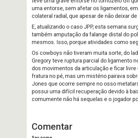
teve uma grave entorse no tornozelo GII qu
#
Noticias
617
uma entorse, sem afetar os ligamentos, em 
Perfil
P
-
HEAD
colateral radial, que apesar de não deixar d
Variedades
Preview
COA
2026
2026
offseason
AFC
E, atualizando o caso JPP, esta semana sur
–
SOUTH
pt.3
p
também amputação da falange distal do pol
OFFSEASON
Free
mesmos. Isso, porque atividades como segu
2026
Agents
–
2026
Os cowboys não tiveram muita sorte, do la
Questões
Perfil
Gregory teve ruptura parcial do ligamento n
HEAD
COA
Avaliação
dos movimentos da articulação e ficar livr
2026
da
–
fratura no pé, mas um mistério pairava sobr
Temporada
pt.1
2025
Jones que ocorre sempre no osso metatarsa
possui uma difícil recuperação devido à baix
comumente não há sequelas e o jogador pod
Comentar
Seu nome