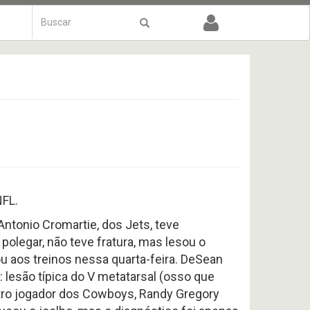
Formulário
de
Buscar
busca
NFL.
Antonio Cromartie, dos Jets, teve
polegar, não teve fratura, mas lesou o
ou aos treinos nessa quarta-feira. DeSean
: lesão típica do V metatarsal (osso que
utro jogador dos Cowboys, Randy Gregory