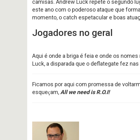
camisas. Andrew Luck repete o segundo lug
este ano com o poderoso ataque que formar
momento, o catch espetacular e boas atua
Jogadores no geral
Aqui é onde a briga é feia e onde os nome
Luck, a disparada que o deflategate fez na
Ficamos por aqui com promessa de voltar
esque
am,
All we need is R.O.I!
ç