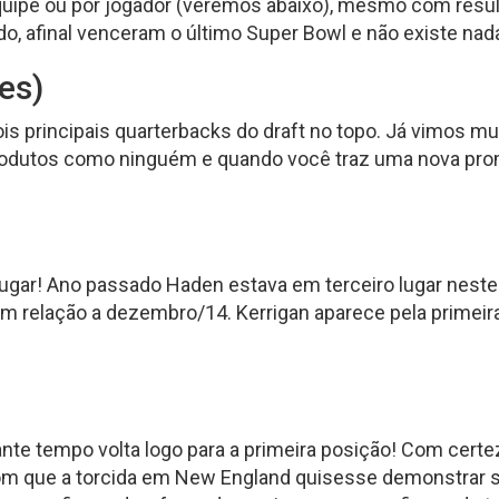
quipe ou por jogador (veremos abaixo), mesmo com resul
Fantasy Football 2013
do, afinal venceram o último Super Bowl e não existe nad
erfil
HEAD
Seleção Fantasy Fotball
CH
COACH
es)
2026
–
Fantasy
Panorama
t.2
 principais quarterbacks do draft no topo. Já vimos mui
Football
Fantasy
2026
Football
rodutos como ninguém e quando você traz uma nova pro
–
–
Inscrições
Semana
18
de
2025
CH
ugar! Ano passado Haden estava em terceiro lugar neste
Panorama
Fantasy
m relação a dezembro/14. Kerrigan aparece pela primeira
Football
–
Semana
16
de
2025
nte tempo volta logo para a primeira posição! Com certez
om que a torcida em New England quisesse demonstrar 