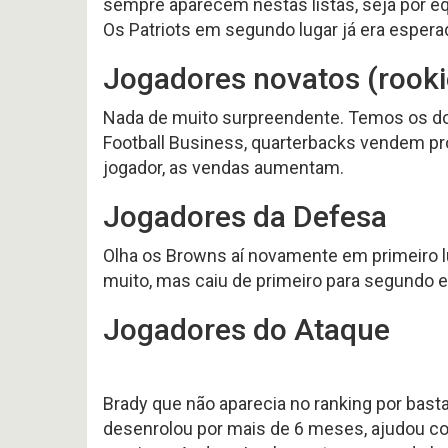
sempre aparecem nestas listas, seja por e
#
Noticias
617
Os Patriots em segundo lugar já era espera
Perfil
P
-
HEAD
Variedades
Preview
COA
2026
Jogadores novatos (rooki
2026
offseason
AFC
–
SOUTH
pt.3
p
Nada de muito surpreendente. Temos os dois
OFFSEASON
Free
Football Business, quarterbacks vendem p
2026
Agents
–
2026
jogador, as vendas aumentam.
Questões
Perfil
HEAD
Jogadores da Defesa
COA
Avaliação
2026
da
–
Temporada
Olha os Browns aí novamente em primeiro l
pt.1
2025
muito, mas caiu de primeiro para segundo e
Jogadores do Ataque
Brady que não aparecia no ranking por basta
desenrolou por mais de 6 meses, ajudou c