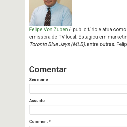
Felipe Von Zuben
publicit
rio e atua como
é
á
emissora de TV local. Estagiou em marketi
Toronto Blue Jays (MLB)
, entre outras. Fel
Comentar
Seu nome
Assunto
Comment
*