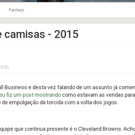
Fantasy
1
o Ar
10Jardas na Bolsa
Fantasy Football 2023
e camisas - 2015
2
Playbook
Fantasy Football 2024
3
TOP 120
Fantasy Football 2025
4
coluna tackles
Fantasy Football 2026
5
Punts
Fantasy Football 2019
0:00.
0
Os Craques
Fantasy Football 2020
9
As Defesas
Fantasy Football 2021
 Business e desta vez falando de um assunto já coment
Perfil HC
Fantasy Football 2022
eu fiz um post mostrando
como estavam as vendas para 
8
Coach na Gringa
Fantasy Football 2018
de empolgação da torcida com a volta dos jogos.
BLITZ no Microscópio
Fantasy Football 2017
6
Football Business
Fantasy Football 2016
Boletim Médico
Fantasy Football 2015
equipe que continua presente é o Cleveland Browns. Ac
4
Fantasy Football 2014