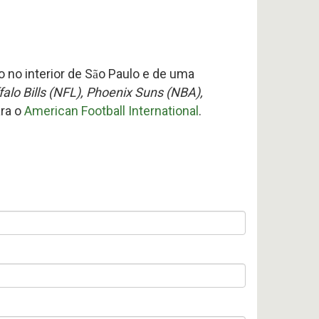
 no interior de S
o Paulo e de uma
ã
falo Bills (NFL), Phoenix Suns (NBA),
ra o
American Football International
.