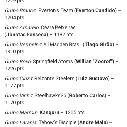
1229 pts
Grupo Branco
: Everton's Team (
Everton Candido
) –
1204 pts
Grupo Amarelo
: Ceara Peixeiras
(
Jonatas Fonseca
) – 1187 pts
Grupo Vermelho
: All Madden Brasil (
Tiago Girão
) –
1310 pts
Grupo Roxo
: Springfield Atoms (
Willian "Zocrof"
) –
1226 pts
Grupo Cinza
: Belzonte Steelers (
Luiz Gustavo
) –
1177 pts
Grupo Vinho
: Steelhawks36 (
Roberto Carlos
) –
1170 pts
Grupo Marrom
:
Kanguru
– 1205 pts
Grupo Laranja
: Tebow's Disciple (
Andre Maia
) –