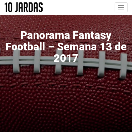
Pular
Toggl
para
navig
o
conteúdo
principal
Panorama Fantasy
Football – Semana 13 de
2017