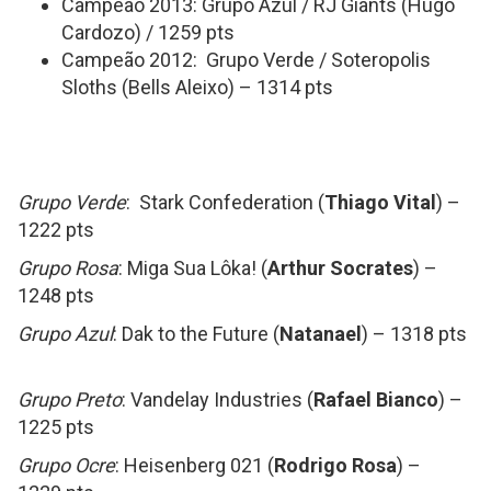
Campeão 2013: Grupo Azul / RJ Giants (Hugo
Cardozo) / 1259 pts
Campeão 2012: Grupo Verde / Soteropolis
Sloths (Bells Aleixo) – 1314 pts
Grupo Verde
: Stark Confederation (
Thiago Vital
) –
1222 pts
Grupo Rosa
: Miga Sua Lôka! (
Arthur Socrates
) –
1248 pts
Grupo Azul
: Dak to the Future (
Natanael
) – 1318 pts
Grupo Preto
: Vandelay Industries (
Rafael Bianco
) –
1225 pts
Grupo Ocre
: Heisenberg 021 (
Rodrigo Rosa
) –