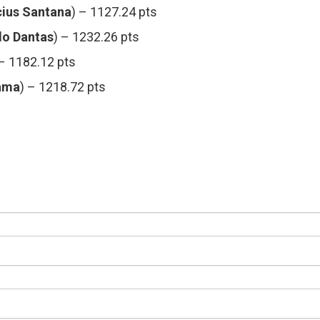
cius Santana
) – 1127.24 pts
do Dantas
) – 1232.26 pts
 – 1182.12 pts
yama
) – 1218.72 pts