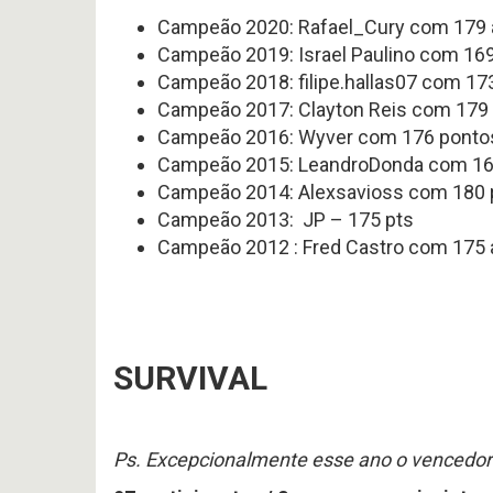
#
Noticias
Campeão 2020: Rafael_Cury com 179
617
Perfil
P
-
Campeão 2019: Israel Paulino com 16
HEAD
Variedades
Preview
COA
2026
Campeão 2018: filipe.hallas07 com 17
2026
offseason
AFC
–
Campeão 2017: Clayton Reis com 179
SOUTH
pt.3
p
Campeão 2016: Wyver com 176 ponto
OFFSEASON
Free
Campeão 2015: LeandroDonda com 1
2026
Agents
–
2026
Campeão 2014: Alexsavioss com 180
Questões
Perfil
Campeão 2013: JP – 175 pts
HEAD
COA
Avaliação
Campeão 2012 : Fred Castro com 175 
2026
da
–
Temporada
pt.1
2025
SURVIVAL
Ps. Excepcionalmente esse ano o vencedor s