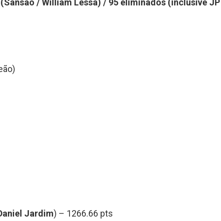
(Sansao / William Lessa) / 95 eliminados (inclusive J
eão)
Daniel Jardim
) – 1266.66 pts