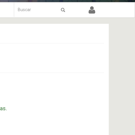
Formulário
de
Buscar
busca
as.