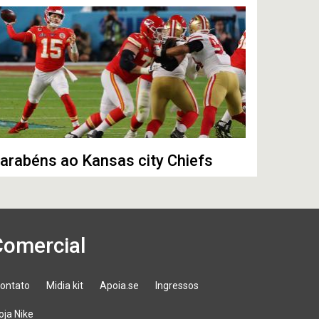
arabéns ao Kansas city Chiefs
Comercial
ontato
Midia kit
Apoia.se
Ingressos
oja Nike