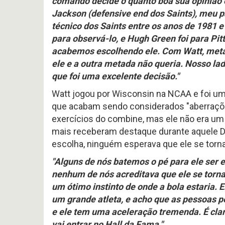
comando decide o quanto boa sua opinião
#
Noticias
617
Jackson (defensive end dos Saints), meu pa
Perfil
P
-
HEAD
técnico dos Saints entre os anos de 1981
Variedades
Preview
COA
2026
para observá-lo, e Hugh Green foi para Pit
2026
offseason
AFC
–
SOUTH
acabemos escolhendo ele. Com Watt, meta
pt.3
p
ele e a outra metada não queria. Nosso la
OFFSEASON
Free
2026
Agents
que foi uma excelente decisão."
–
2026
Questões
Perfil
Watt jogou por Wisconsin na NCAA e foi u
HEAD
que acabam sendo considerados "aberraçõ
COA
Avaliação
2026
da
exercícios do combine, mas ele não era u
–
Temporada
pt.1
mais receberam destaque durante aquele D
2025
escolha, ninguém esperava que ele se tor
"Alguns de nós batemos o pé para ele ser
nenhum de nós acreditava que ele se torna
um ótimo instinto de onde a bola estaria. 
um grande atleta, e acho que as pessoas 
e ele tem uma aceleração tremenda. É claro
vai entrar no Hall da Fama."