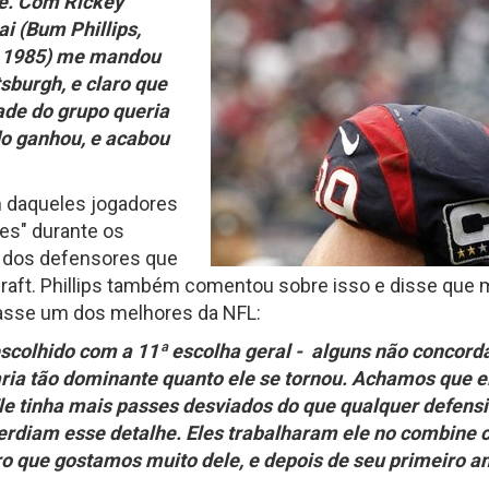
 é. Com Rickey
Fantasy Football 2013
i (Bum Phillips,
erfil
HEAD
 e 1985) me mandou
Seleção Fantasy Fotball
CH
COACH
tsburgh, e claro que
2026
–
de do grupo queria
Fantasy
Panorama
t.2
Football
Fantasy
do ganhou, e acabou
2026
Football
–
–
Inscrições
Semana
18
m daqueles jogadores
de
2025
es" durante os
CH
m dos defensores que
raft. Phillips também comentou sobre isso e disse que
Panorama
Fantasy
nasse um dos melhores da NFL:
Football
–
 escolhido com a 11ª escolha geral - alguns não concor
Semana
16
ria tão dominante quanto ele se tornou. Achamos que el
de
2025
Ele tinha mais passes desviados do que qualquer defensi
perdiam esse detalhe. Eles trabalharam ele no combine
 que gostamos muito dele, e depois de seu primeiro ano 