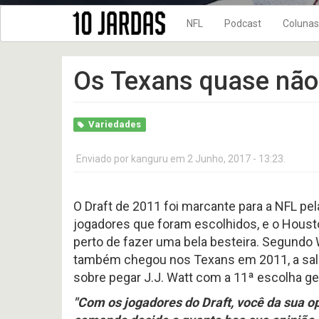
NFL
Podcast
Colunas
NFL Temporada 202
10 Jardas n
Os Texans quase não
NFL Temporada 202
DRIVE FINAL
NFL Temporada 202
No Flags!
NFL Temporada 202
Variedades
10
10
NFL Temporada 202
Jardas
Jardas
no
no
Enviado por
kanguru
em 2 Junho, 2017 - 13:23.
NFL Temporada 202
ar
ar
#
#
NFL Temporada 201
619
618
-
-
O Draft de 2011 foi marcante para a NFL pe
New Era + 10Jardas
Preview
Preview
2026
2026
jogadores que foram escolhidos, e o Houst
NFL Temporada 201
AFC
AFC
perto de fazer uma bela besteira. Segundo 
WEST
NORTH
NFL temporada 2017
também chegou nos Texans em 2011, a sala
NFL Temporada 201
sobre pegar J.J. Watt com a 11ª escolha ger
10
NFL temporada 2015
Jardas
"Com os jogadores do Draft, você da sua o
no
NFL Temporada 201
ar