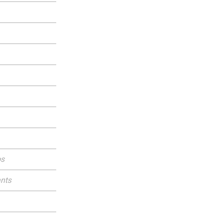
os
nts