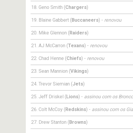
Geno Smith (
Chargers
)
Blaine Gabbert (
Buccaneers
) -
renovou
Mike Glennon (
Raiders
)
AJ McCarron (
Texans
) -
renovou
Chad Henne (
Chiefs
) -
renovou
Sean Mannion (
Vikings
)
Trevor Siemian (
Jets
)
Jeff Driskel (
Lions
) -
assinou com os Bronc
Colt McCoy (
Redskins
) -
assinou com os Gia
Drew Stanton (
Browns
)