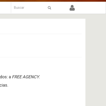
Formulário
de
Buscar
busca
dos: a
FREE AGENCY
.
cias.