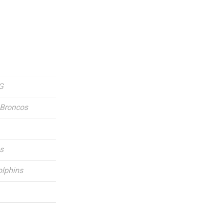
G
 Broncos
s
olphins