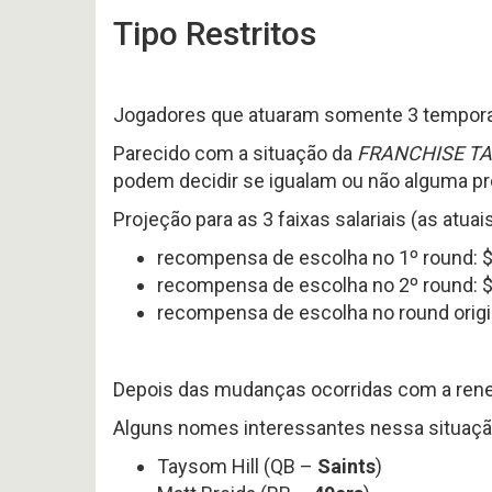
#
Noticias
Tipo Restritos
617
Perfil
P
-
HEAD
Variedades
Preview
COA
2026
2026
offseason
AFC
–
SOUTH
Jogadores que atuaram somente 3 temporad
pt.3
p
OFFSEASON
Free
Parecido com a situação da
FRANCHISE T
2026
Agents
podem decidir se igualam ou não alguma pro
–
2026
Questões
Perfil
Projeção para as 3 faixas salariais (as atu
HEAD
COA
Avaliação
2026
recompensa de escolha no 1º round: 
da
–
Temporada
recompensa de escolha no 2º round: 
pt.1
2025
recompensa de escolha no round origin
Depois das mudanças ocorridas com a rene
Alguns nomes interessantes nessa situaçã
Taysom Hill (QB –
Saints
)