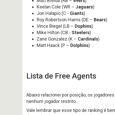
Matt Breida (RB –
49ers
)
Keelan Cole (WR –
Jaguars
)
Jon Halapio (C -
Giants
)
Roy Robertson-Harris (DE –
Bears
)
Vince Biegel (LB –
Dophins
)
Mike Hilton (CB -
Steelers
)
Zane Gonzalez (K –
Cardinals
)
Matt Haack (P –
Dolphins
)
Lista de Free Agents
Abaixo relacionei por posição, os jogadore
nenhum jogador restrito.
Vale lembrar que esse tipo de ranking é be