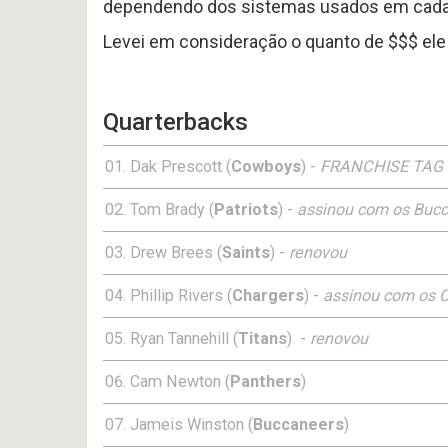
dependendo dos sistemas usados em cada
Levei em consideração o quanto de $$$ ele 
Quarterbacks
Dak Prescott (
Cowboys
) -
FRANCHISE TAG
Tom Brady (
Patriots
) -
assinou com os Buc
Drew Brees (
Saints
) -
renovou
Phillip Rivers (
Chargers
) -
assinou com os C
Ryan Tannehill (
Titans
) -
renovou
Cam Newton (
Panthers
)
Jameis Winston (
Buccaneers
)