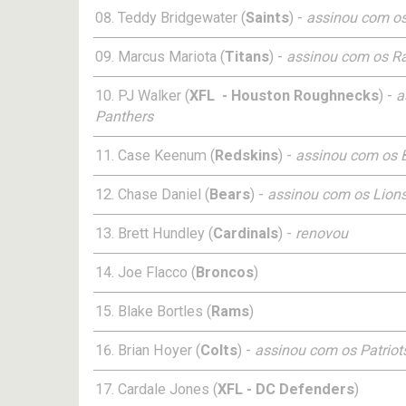
Teddy Bridgewater (
Saints
) -
assinou com os
Marcus Mariota (
Titans
) -
assinou com os Ra
PJ Walker (
XFL - Houston Roughnecks
) -
a
Panthers
Case Keenum (
Redskins
) -
assinou com os 
Chase Daniel (
Bears
) -
assinou com os Lion
Brett Hundley (
Cardinals
) -
renovou
Joe Flacco (
Broncos
)
Blake Bortles (
Rams
)
Brian Hoyer (
Colts
) -
assinou com os Patriot
Cardale Jones (
XFL - DC Defenders
)