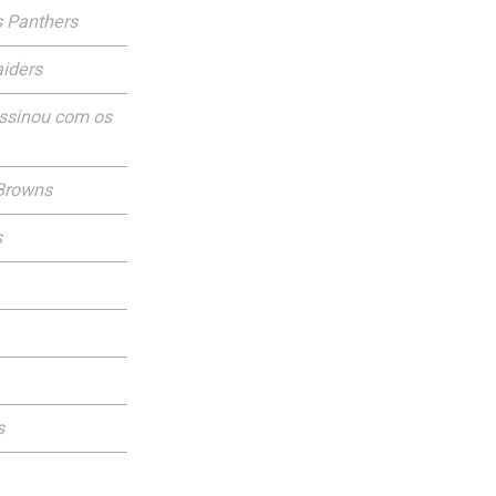
 Panthers
iders
ssinou com os
Browns
s
s