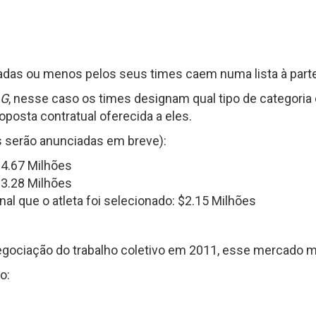
Fantasy Football 2013
erfil
HEAD
Seleção Fantasy Fotball
CH
COACH
2026
–
as ou menos pelos seus times caem numa lista à part
Fantasy
Panorama
t.2
Football
Fantasy
2026
Football
AG
, nesse caso os times designam qual tipo de categoria
–
–
posta contratual oferecida a eles.
Inscrições
Semana
18
de
ais serão anunciadas em breve):
2025
CH
$4.67 Milhões
$3.28 Milhões
Panorama
Fantasy
al que o atleta foi selecionado: $2.15 Milhões
Football
–
Semana
16
gociação do trabalho coletivo em 2011, esse mercado m
de
2025
o: