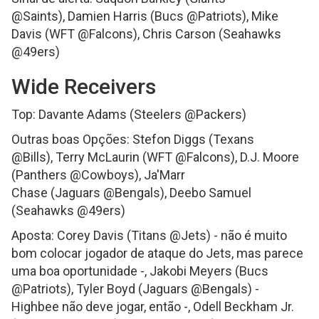
@Saints), Damien Harris (Bucs @Patriots), Mike
Davis (WFT @Falcons), Chris Carson (Seahawks
@49ers)
Wide Receivers
Top: Davante Adams (Steelers @Packers)
Outras boas Opções: Stefon Diggs (Texans
@Bills), Terry McLaurin (WFT @Falcons), D.J. Moore
(Panthers @Cowboys), Ja'Marr
Chase (Jaguars @Bengals), Deebo Samuel
(Seahawks @49ers)
Aposta: Corey Davis (Titans @Jets) - não é muito
bom colocar jogador de ataque do Jets, mas parece
uma boa oportunidade -, Jakobi Meyers (Bucs
@Patriots), Tyler Boyd (Jaguars @Bengals) -
Highbee não deve jogar, então -, Odell Beckham Jr.