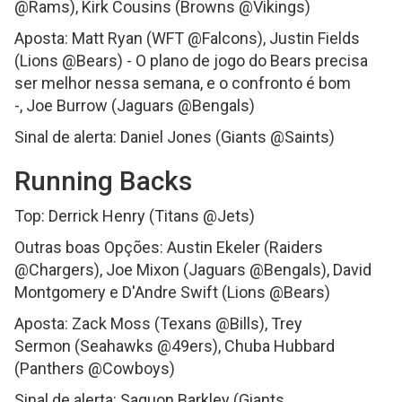
@Rams), Kirk Cousins (Browns @Vikings)
Aposta: Matt Ryan (WFT @Falcons), Justin Fields
(Lions @Bears) - O plano de jogo do Bears precisa
ser melhor nessa semana, e o confronto é bom
-, Joe Burrow (Jaguars @Bengals)
Sinal de alerta: Daniel Jones (Giants @Saints)
Running Backs
Top: Derrick Henry (Titans @Jets)
Outras boas Opções: Austin Ekeler (Raiders
@Chargers), Joe Mixon (Jaguars @Bengals), David
Montgomery e D'Andre Swift (Lions @Bears)
Aposta: Zack Moss (Texans @Bills), Trey
Sermon (Seahawks @49ers), Chuba Hubbard
(Panthers @Cowboys)
Sinal de alerta: Saquon Barkley (Giants