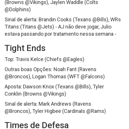
(Browns @Vikings), Jaylen Waddle (Colts
@Dolphins)
Sinal de alerta: Brandin Cooks (Texans @Bills), WRs
Titans (Titans @Jets) - AJ não deve jogar, Julio
estava passando por tratamento nessa semana -
Tight Ends
Top: Travis Kelce (Chiefs @Eagles)
Outras boas Opções: Noah Fant (Ravens
@Broncos), Logan Thomas (WFT @Falcons)
Aposta: Dawson Knox (Texans @Bills), Tyler
Conklin (Browns @Vikings)
Sinal de alerta: Mark Andrews (Ravens
@Broncos), Tyler Higbee (Cardinals @Rams)
Times de Defesa