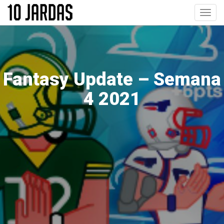
Pular
Toggl
para
navig
o
conteúdo
principal
Fantasy Update – Semana
4 2021