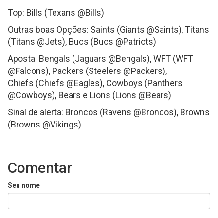
Top: Bills (Texans @Bills)
Outras boas Opções: Saints (Giants @Saints), Titans
(Titans @Jets), Bucs (Bucs @Patriots)
Aposta: Bengals (Jaguars @Bengals), WFT (WFT
@Falcons), Packers (Steelers @Packers),
Chiefs (Chiefs @Eagles), Cowboys (Panthers
@Cowboys), Bears e Lions (Lions @Bears)
Sinal de alerta: Broncos (Ravens @Broncos), Browns
(Browns @Vikings)
Comentar
Seu nome