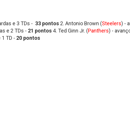
ardas e 3 TDs -
33 pontos
2. Antonio Brown (
Steelers
) -
das e 2 TDs -
21 pontos
4. Ted Ginn Jr. (
Panthers
) - avanç
e 1 TD -
20
pontos