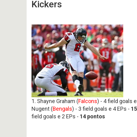
Kickers
1. Shayne Graham (
Falcons
) - 4 field goals 
Nugent (
Bengals
) - 3 field goals e 4 EPs -
15
field goals e 2 EPs -
14 pontos