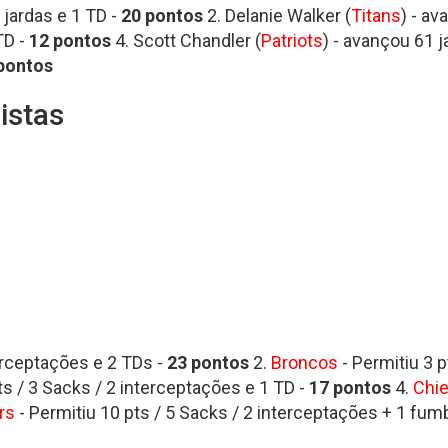
 jardas e 1 TD -
20 pontos
2. Delanie Walker (
Titans
) - av
TD -
12
pontos
4. Scott Chandler (
Patriots
) - avançou 61 j
pontos
istas
erceptações e 2 TDs -
23 pontos
2.
Broncos
- Permitiu 3 p
ts / 3 Sacks / 2 interceptações e 1 TD -
17
pontos
4.
Chi
rs
- Permitiu 10 pts / 5 Sacks / 2 interceptações + 1 fum