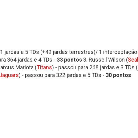
Fantasy Football 2013
erfil
HEAD
Seleção Fantasy Fotball
CH
COACH
2026
–
Fantasy
Panorama
t.2
Football
Fantasy
2026
Football
–
–
Inscrições
Semana
1 jardas e 5 TDs (+49 jardas terrestres)/ 1 interceptação
18
ara 364 jardas e 4 TDs -
33 pontos
3. Russell Wilson (
Sea
de
2025
CH
arcus Mariota (
Titans
) - passou para 268 jardas e 3 TDs (
Jaguars
) - passou para 322 jardas e 5 TDs -
30 pontos
Panorama
Fantasy
Football
–
Semana
16
de
2025