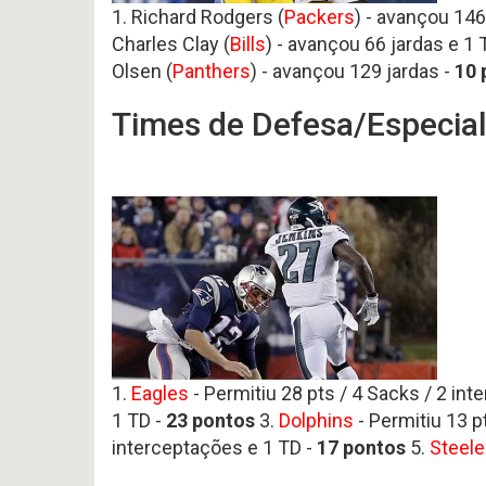
1. Richard Rodgers (
Packers
) - avançou 146
Charles Clay (
Bills
) - avançou 66 jardas e 1 
Olsen (
Panthers
) - avançou 129 jardas -
10
Times de Defesa/Especial
1.
Eagles
- Permitiu 28 pts / 4 Sacks / 2 int
1 TD -
23
pontos
3.
Dolphins
- Permitiu 13 p
interceptações e 1 TD -
17
pontos
5.
Steele