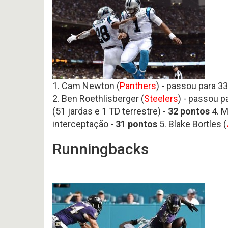
616
Noticias
-
Perfil
P
Preview
HEAD
Variedades
2026
COA
AFC
2026
offseason
EAST
–
pt.3
p
OFFSEASON
Free
2026
Agents
–
2026
1. Cam Newton (
Panthers
) - passou para 33
Questões
Perfil
2. Ben Roethlisberger (
Steelers
) - passou p
HEAD
COA
(51 jardas e 1 TD terrestre) -
32 pontos
4. M
Avaliação
2026
da
interceptação -
31
pontos
5. Blake Bortles (
–
Temporada
pt.1
2025
Runningbacks