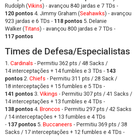
Rudolph (
Vikins
) - avançou 840 jardas e 7 TDs -
120
pontos
4. Jimmy Graham (
Seahawks
) - avançou
923 jardas e 6 TDs -
118
pontos
5. Delanie
Walker (
Titans
) - avançou 800 jardas e 7 TDs -
117
pontos
Times de Defesa/Especialistas
1.
Cardinals
- Permitiu 362 pts / 48 Sacks /
14 interceptações + 14 fumbles e 3 TDs -
143
pontos
2.
Chiefs
- Permitiu 311 pts / 28 Sack /
18 interceptações + 15 fumbles e 5 TDs -
141
pontos
3.
Vikings
- Permitiu 307 pts / 41 Sacks /
14 interceptações + 13 fumbles e 4 TDs -
138
pontos
4.
Broncos
- Permitiu 297 pts / 42 Sacks
/ 14 interceptações + 13 fumbles e 4 TDs
-
137
pontos
5.
Buccaneers
- Permitiu 369 pts / 38
Sacks / 17 interceptações + 12 fumbles e 4 TDs -