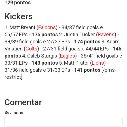
129 pontos
Kickers
1. Matt Bryant (
Falcons
) - 34/37 field goals e
56/57 EPs -
175 pontos
2. Justin Tucker (
Ravens
) -
38/39 field goals e 27/27 EPs -
174 pontos
3. Adam
Vinatieri (
Colts
) - 27/31 field goals e 44/44 EPs -
145
pontos
4. Caleb Sturgis (
Eagles
) - 35/41 field goals e
30/31 EPs -
143 pontos
5. Matt Prater (
Lions
) -
31/36 field goals e 31/33 EPs -
141 pontos
[/pms-
restrict]
Comentar
Seu nome