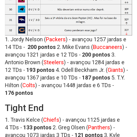
1. Jordy Nelson (
Packers
) - avançou 1257 jardas e
14 TDs -
200 pontos
2. Mike Evans (
Buccaneers
) -
avançou 1321 jardas e 12 TDs -
200
pontos
3.
Antonio Brown (
Steelers
) - avançou 1284 jardas e
12 TDs -
193 pontos
4. Odell Beckham Jr. (
Giants
) -
avançou 1367 jardas e 10 TDs -
187 pontos
5. T.Y.
Hilton (
Colts
) - avançou 1448 jardas e 6 TDs -
176
pontos
Tight End
1. Travis Kelce (
Chiefs
) - avançou 1125 jardas e
4 TDs -
133 pontos
2. Greg Olsen (
Panthers
) -
avançou 1073 jardas 3 TDs -
121 pontos
3. Kyle