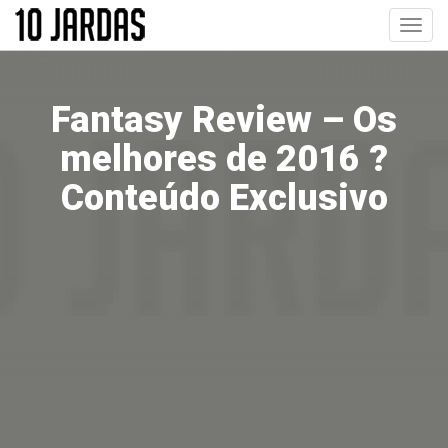
Pular
Toggl
para
navig
o
conteúdo
principal
Fantasy Review – Os
melhores de 2016 ?
Conteúdo Exclusivo