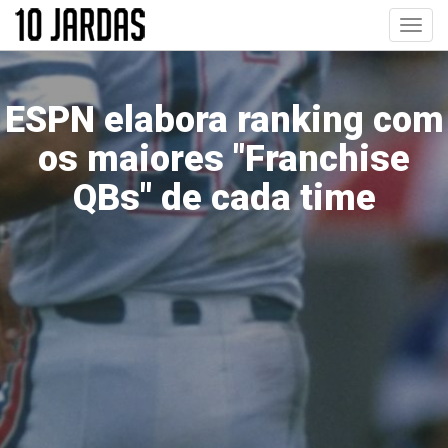
Pular
Toggl
para
navig
o
conteúdo
principal
ESPN elabora ranking com
os maiores "Franchise
QBs" de cada time