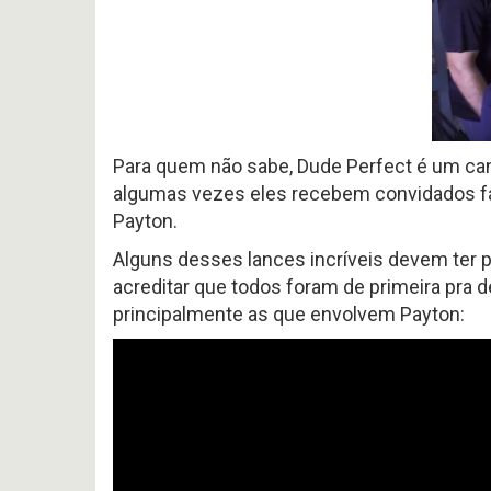
#
Noticias
617
Perfil
P
-
HEAD
Variedades
Preview
COA
2026
2026
offseason
AFC
–
SOUTH
pt.3
p
OFFSEASON
Free
2026
Agents
Para quem não sabe, Dude Perfect é um cana
–
2026
algumas vezes eles recebem convidados fa
Questões
Perfil
HEAD
Payton.
COA
Avaliação
2026
da
Alguns desses lances incríveis devem ter 
–
Temporada
pt.1
acreditar que todos foram de primeira pra 
2025
principalmente as que envolvem Payton: