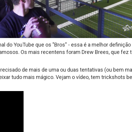
Fantasy Football 2013
erfil
HEAD
Seleção Fantasy Fotball
CH
COACH
2026
–
Fantasy
Panorama
t.2
Football
Fantasy
2026
Football
–
–
l do YouTube que os "Bros" - essa é a melhor definição p
Inscrições
Semana
mosos. Os mais recentens foram Drew Brees, que fez t
18
de
2025
CH
precisado de mais de uma ou duas tentativas (ou bem ma
deixar tudo mais mágico. Vejam o vídeo, tem trickshots 
Panorama
Fantasy
Football
–
Semana
16
de
2025