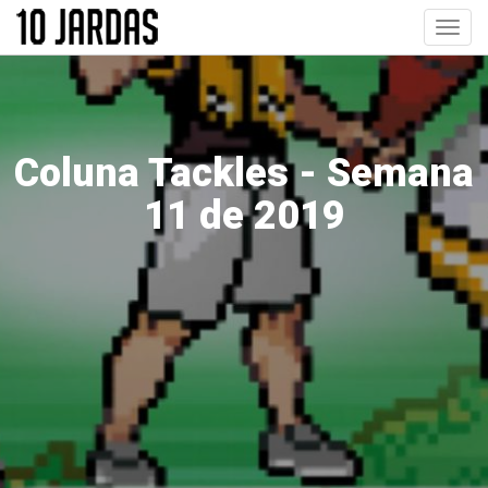
Pular
Toggl
para
navig
o
conteúdo
principal
Coluna Tackles - Semana
11 de 2019