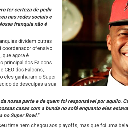
o ter certeza de pedir
eu nas redes sociais e
 Nossa franquia não é
ranquias dividem outras
oi coordenador ofensivo
, que agora é
o principal dos Falcons
 e CEO dos Falcons,
o eles ganharam o Super
edido de desculpas a sua
e da nossa parte e de quem foi responsável por aquilo.
ossas casas com a bunda no sofá enquanto eles estav
 no Super Bowl."
seu time nem chegou aos playoffs, mas que foi uma bela 