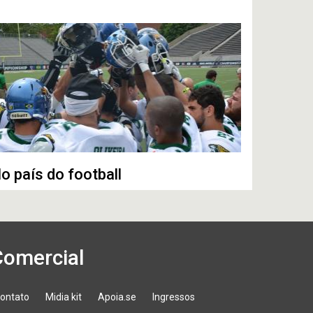
o país do football
Comercial
ontato
Midia kit
Apoia.se
Ingressos