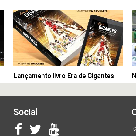
Lançamento livro Era de Gigantes
N
Social
C