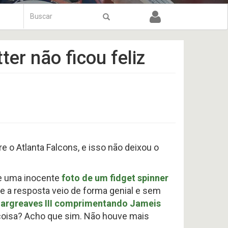
Formulário
de
Buscar
busca
ter não ficou feliz
o Atlanta Falcons, e isso não deixou o
de uma inocente
foto de um fidget spinner
, e a resposta veio de forma genial e sem
 Hargreaves III comprimentando Jameis
 coisa? Acho que sim. Não houve mais