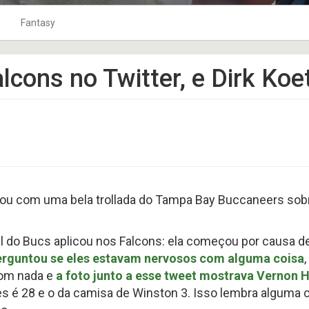
Fantasy
0
o Ar
10Jardas na Bolsa
Fantasy Football 2019
lcons no Twitter, e Dirk Koet
1
Playbook
Fantasy Football 2020
2
TOP 120
Fantasy Football 2021
3
coluna tackles
Fantasy Football 2022
4
Punts
Fantasy Football 2023
5
Os Craques
Fantasy Football 2024
9
As Defesas
Fantasy Football 2025
u com uma bela trollada do Tampa Bay Buccaneers sobre 
Perfil HC
Fantasy Football 2026
8
Coach na Gringa
Fantasy Football 2018
cial do Bucs aplicou nos Falcons: ela começou por causa 
BLITZ no Microscópio
Fantasy Football 2017
erguntou se eles estavam nervosos com alguma coisa
6
Football Business
Fantasy Football 2016
com nada e
a foto junto a esse tweet mostrava Vernon
Boletim Médico
Fantasy Football 2015
s é 28 e o da camisa de Winston 3. Isso lembra alguma
4
Fantasy Football 2014