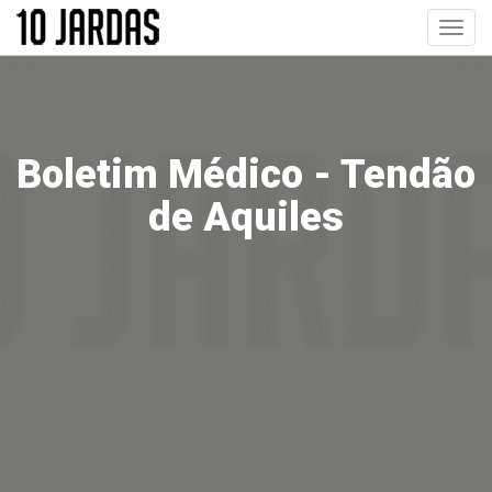
Pular
Toggl
para
navig
o
conteúdo
principal
Boletim Médico - Tendão
de Aquiles