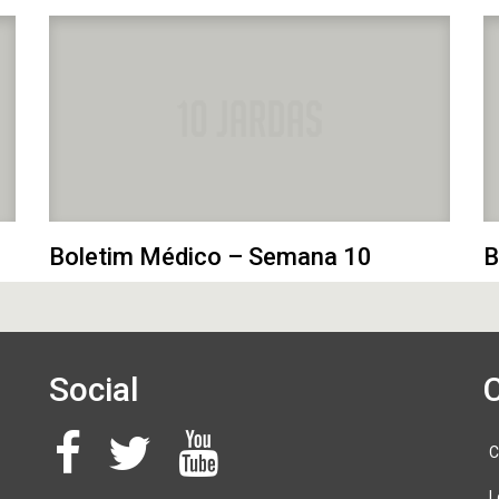
Boletim Médico – Semana 10
B
Social
C
L