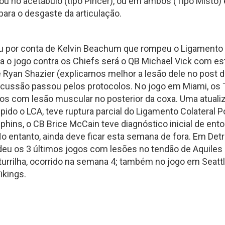
ou no acetábulo (tipo Pincer), ou em ambos (Tipo Misto
Fantasy Football 2013
ara o desgaste da articulação.
erfil
HEAD
Seleção Fantasy Fotball
CH
COACH
2026
–
ou por conta de Kelvin Beachum que rompeu o Ligamento C
Fantasy
Panorama
t.2
Football
Fantasy
a o jogo contra os Chiefs será o QB Michael Vick com es
2026
Football
 Ryan Shazier (explicamos melhor a lesão dele no post d
–
–
Inscrições
Semana
cussão passou pelos protocolos. No jogo em Miami, os 
18
de
os com lesão muscular no posterior da coxa. Uma atuali
2025
CH
pido o LCA, teve ruptura parcial do Ligamento Colateral P
phins, o CB Brice McCain teve diagnóstico inicial de ent
Panorama
entanto, ainda deve ficar esta semana de fora. Em Detro
Fantasy
Football
deu os 3 últimos jogos com lesões no tendão de Aquiles 
–
rrilha, ocorrido na semana 4; também no jogo em Seattl
Semana
16
Vikings.
de
2025