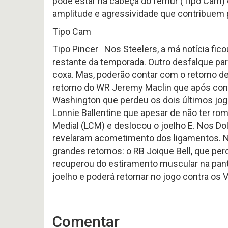
pode estar na cabeça do fêmur (Tipo Cam) 
#
Noticias
617
amplitude e agressividade que contribuem p
Perfil
P
-
HEAD
Variedades
Preview
Tipo Cam
COA
2026
2026
offseason
AFC
–
Tipo Pincer Nos Steelers, a má notícia fic
SOUTH
pt.3
p
restante da temporada. Outro desfalque par
OFFSEASON
Free
coxa. Mas, poderão contar com o retorno de
2026
Agents
–
2026
retorno do WR Jeremy Maclin que após con
Questões
Perfil
Washington que perdeu os dois últimos jog
HEAD
COA
Avaliação
Lonnie Ballentine que apesar de não ter rom
2026
da
–
Medial (LCM) e deslocou o joelho E. Nos Dol
Temporada
pt.1
2025
revelaram acometimento dos ligamentos. No 
grandes retornos: o RB Joique Bell, que per
recuperou do estiramento muscular na pantu
joelho e poderá retornar no jogo contra os 
Comentar