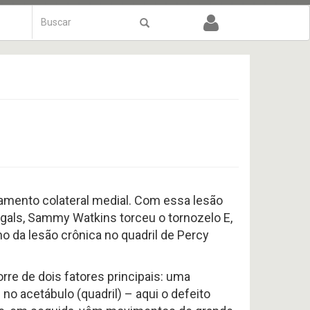
Formulário
de
Buscar
busca
amento colateral medial. Com essa lesão
gals, Sammy Watkins torceu o tornozelo E,
 da lesão crônica no quadril de Percy
re de dois fatores principais: uma
o acetábulo (quadril) – aqui o defeito