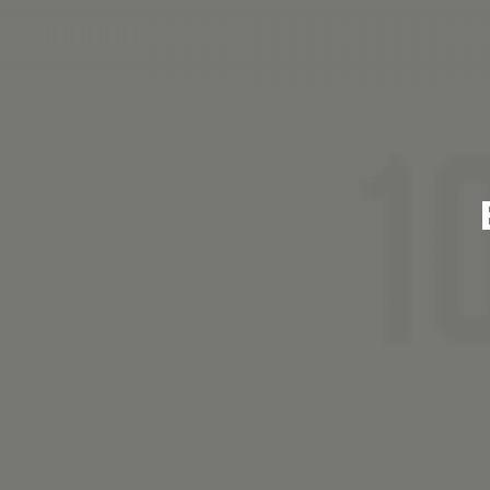
Pular
para
o
conteúdo
principal