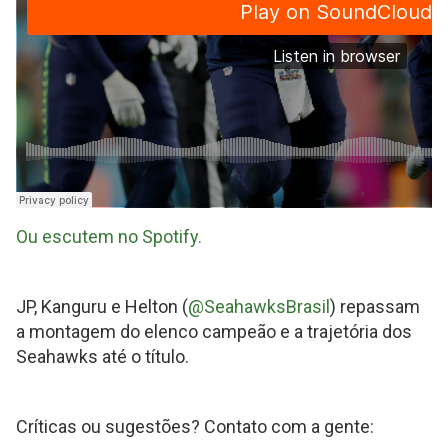
-
The
Dark
Side
by
Futebol
Americano
Ou escutem no Spotify.
10
Jardas
JP, Kanguru e Helton (
@SeahawksBrasil
) repassam
a montagem do elenco campeão e a trajetória dos
Seahawks até o título.
Críticas ou sugestões? Contato com a gente: