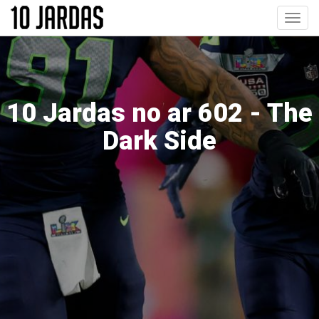
Pular
Toggl
para
navig
o
conteúdo
principal
10 Jardas no ar 602 - The
Dark Side