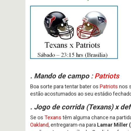
#
Noticias
617
Perfil
P
-
HEAD
Variedades
Preview
COA
2026
2026
offseason
AFC
–
SOUTH
pt.3
p
OFFSEASON
Free
2026
Agents
–
2026
Questões
Perfil
HEAD
COA
Avaliação
2026
da
–
Temporada
. Mando de campo
:
Patriots
pt.1
2025
Boa sorte para tentar bater os
Patriots
nos s
estão acostumados ao seu estádio fechad
. Jogo de corrida (
Texans
) x de
Se os
Texans
têm alguma chance na partida
Oakland
, entregaram-na para
Lamar Miller 