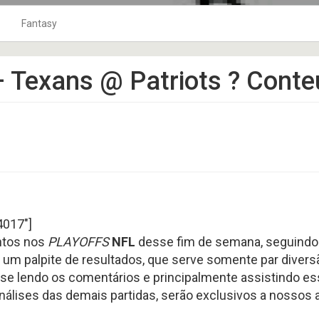
Fantasy
2
o Ar
10Jardas na Bolsa
Fantasy Football 2024
 Texans @ Patriots ? Conte
3
Playbook
Fantasy Football 2025
4
TOP 120
Fantasy Football 2026
5
coluna tackles
Fantasy Football 2019
0
Punts
Fantasy Football 2020
1
Os Craques
Fantasy Football 2021
9
As Defesas
Fantasy Football 2022
Perfil HC
Fantasy Football 2023
401
7"]
8
Coach na Gringa
Fantasy Football 2018
ntos nos
PLAYOFFS
NFL
desse fim de semana, seguindo
BLITZ no Microscópio
Fantasy Football 2017
um palpite de resultados, que serve somente par divers
6
Football Business
Fantasy Football 2016
se lendo os comentários e principalmente assistindo e
Boletim Médico
Fantasy Football 2015
nálises das demais partidas, serão exclusivos a nossos
4
Fantasy Football 2014