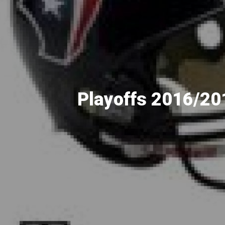
Pular
para
o
conteúdo
principal
Playoffs 2016/20