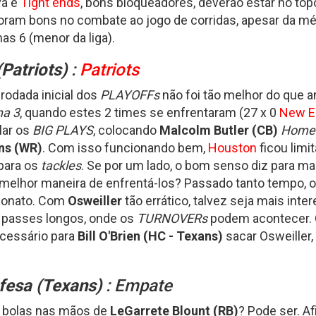
va e
Tight ends
, bons bloqueadores, deverão estar no top
oram bons no combate ao jogo de corridas, apesar da médi
as 6 (menor da liga).
(Patriots)
:
Patriots
rodada inicial dos
PLAYOFFs
não foi tão melhor do que 
a 3
, quando estes 2 times se enfrentaram (27 x 0
New E
lar os
BIG PLAYS
, colocando
Malcolm Butler (CB)
Home
ns (WR)
. Com isso funcionando bem,
Houston
ficou limi
para os
tackles
. Se por um lado, o bom senso diz para ma
a melhor maneira de enfrentá-los? Passado tanto tempo, 
peonato. Com
Osweiller
tão errático, talvez seja mais int
s passes longos, onde os
TURNOVERs
podem acontecer. C
ecessário para
Bill O'Brien (HC - Texans)
sacar Osweiller
fesa (
Texans
)
: Empate
 bolas nas mãos de
LeGarrete Blount (RB)
? Pode ser. Af