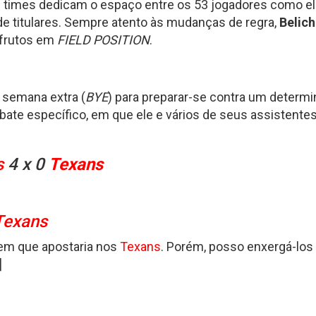
times dedicam o espaço entre os 53 jogadores como ele
e titulares. Sempre atento às mudanças de regra,
Belich
 frutos em
FIELD POSITION
.
semana extra (
BYE
) para preparar-se contra um determ
ate específico, em que ele e vários de seus assistent
s
4 x 0
Texans
Texans
 em que apostaria nos
Texans
. Porém, posso enxergá-los
t]