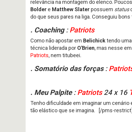
relevância na montagem do elenco. Poucos 
Bolder
e
Matthew Slater
possuem
status
d
do que seus pares na liga. Conseguiu bons
. Coaching
:
Patriots
Como não apostar em
Belichick
tendo uma 
técnica liderada por
O'Brien
, mas nesse emb
Patriots
, nem titubeei.
. Somatório das forças
:
Patriot
. Meu Palpite
:
Patriots
24 x 16
Tenho dificuldade em imaginar um cenário
tão elástico que se imagina. [/pms-restric