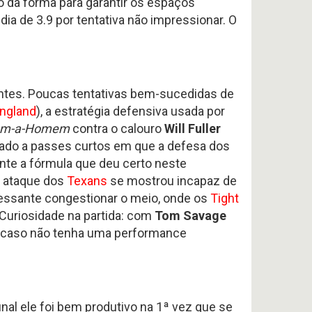
o da forma para garantir os espaços
a de 3.9 por tentativa não impressionar. O
antes. Poucas tentativas bem-sucedidas de
ngland
), a estratégia defensiva usada por
m-a-Homem
contra o calouro
Will Fuller
tado a passes curtos em que a defesa dos
nte a fórmula que deu certo neste
o ataque dos
Texans
se mostrou incapaz de
eressante congestionar o meio, onde os
Tight
uriosidade na partida: com
Tom Savage
, caso não tenha uma performance
inal ele foi bem produtivo na 1ª vez que se