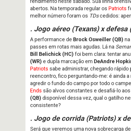
rendimento neste sábado. Sua linha ofensi
abertos. Na temporada regular os
Patriots
f
melhor número foram os
TDs
cedidos: apen
. Jogo aéreo (
Texans
) x defesa 
A performance de
Brock Osweiller (QB)
na 
passes em rotas mais agudas. Lá na
Seman
Bill Belichick (HC)
foi bem clara: tentar anu
(WR)
e dupla marcação em
DeAndre Hopki
Patriots
sabe administrar, chegando rápido 
reencontro, fico perguntando-me: é ainda 
agredir o fundo do campo por todo o cam
Ends
são alvos constantes e desafiá-lo ao
(QB)
disponível dessa vez, qual o gatilho n
consistente?
. Jogo de corrida (Patriots) x de
Será que veremos uma nova sobrecarga de