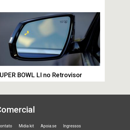
UPER BOWL LI no Retrovisor
Comercial
ontato
Midia kit
Apoia.se
Ingressos