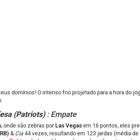
Fantasy Football 2013
erfil
HEAD
Seleção Fantasy Fotball
CH
COACH
2026
–
Fantasy
Panorama
t.2
Football
Fantasy
2026
Football
–
–
Inscrições
Semana
18
de
2025
CH
Panorama
Fantasy
Football
eus domínios! O intenso frio projetado para a hora do j
–
o.
Semana
16
de
fesa (Patriots)
: Empate
2025
, onde são zebras por
Las Vegas
em 16 pontos, eles pre
(RB)
&
Cia
44 vezes, resultando em 123 jardas (média de 2