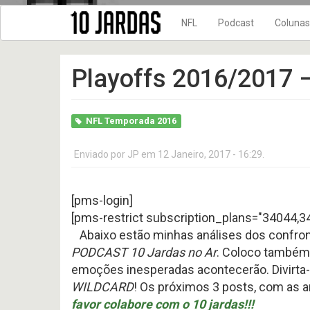
NFL
Podcast
Colunas
NFL Temporada 202
10 Jardas n
Playoffs 2016/2017 –
NFL Temporada 202
DRIVE FINAL
NFL Temporada 202
No Flags!
NFL Temporada 202
NFL Temporada 2016
10
10
NFL Temporada 202
Jardas
Jardas
no
no
Enviado por
JP
em 12 Janeiro, 2017 - 16:29.
NFL Temporada 202
ar
ar
#
#
NFL Temporada 201
619
618
-
-
[pms-login]
New Era + 10Jardas
Preview
Preview
2026
2026
[pms-restrict subscription_plans="34044,3
NFL Temporada 201
AFC
AFC
Abaixo estão minhas análises dos confro
WEST
NORTH
NFL temporada 2017
PODCAST
10 Jardas no Ar
. Coloco também 
NFL Temporada 201
emoções inesperadas acontecerão. Divirta-
10
NFL temporada 2015
Jardas
WILDCARD
! Os próximos 3 posts, com as a
no
favor colabore com o 10 jardas!!!
NFL Temporada 201
ar