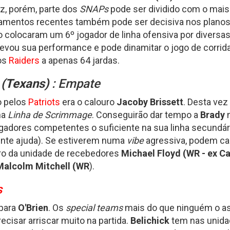
z, porém, parte dos
SNAPs
pode ser dividido com o mais
amentos recentes também pode ser decisiva nos planos.
do colocaram um 6º jogador de linha ofensiva por diver
evou sua performance e pode dinamitar o jogo de corrida
dos
Raiders
a apenas 64 jardas.
(
Texans
)
: Empate
 pelos
Patriots
era o calouro
Jacoby Brissett
. Desta vez
na
Linha de Scrimmage
. Conseguirão dar tempo a
Brady
gadores competentes o suficiente na sua linha secundá
ente ajuda). Se estiverem numa
vibe
agressiva, podem c
ro da unidade de recebedores
Michael Floyd (WR - ex Ca
Malcolm Mitchell (WR
).
s
 para
O'Brien
. Os
special teams
mais do que ninguém o a
ecisar arriscar muito na partida.
Belichick
tem nas unidad