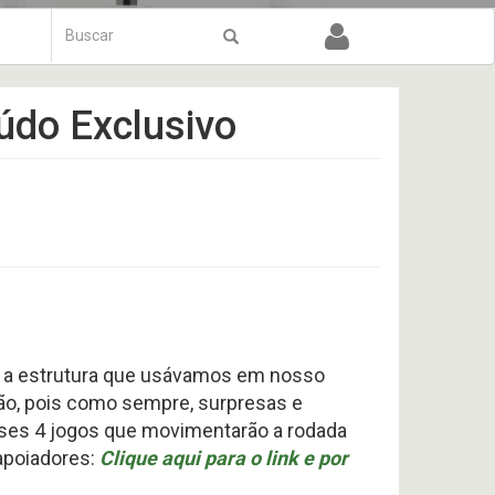
Formulário
de
Buscar
busca
údo Exclusivo
 a estrutura que usávamos em nosso
ão, pois como sempre, surpresas e
sses 4 jogos que movimentarão a rodada
 apoiadores:
Clique aqui para o link e por