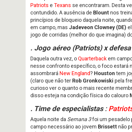
Patriots
e
Texans
se encontraram. Desta ve
contundido. A ausência de
Blount
nos trein
princípios de bloqueio daquela noite, quan
em campo, mas
Jadeveon Clowney (DE)
el
jogo de corridas (melhor do que imagina) 
. Jogo aéreo (Patriots) x defesa 
Daquela outra vez, o
Quarterback
em campo
nesse confronto específico, o foco estará 
assombrará
New England
?
Houston
tem jo
(claro que não ter
Rob Gronkowiski
pela fr
curioso ver o quanto o mais recente memb
disso esteja na condição física do calouro
. Time de especialistas
:
Patriot
Aquela noite da
Semana 3
foi um pesadelo
campo necessário ao jovem
Brissett
não pr