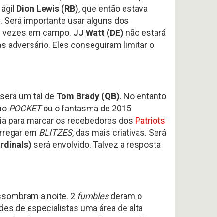
 ágil
Dion Lewis (RB)
, que então estava
 Será importante usar alguns dos
sas vezes em campo.
JJ Watt (DE)
não estará
s adversário. Eles conseguiram limitar o
 será um tal de
Tom Brady (QB)
. No entanto
no
POCKET
ou o fantasma de 2015
ria para marcar os recebedores dos
Patriots
arregar em
BLITZES
, das mais criativas. Será
rdinals)
será envolvido. Talvez a resposta
ssombram a noite. 2
fumbles
deram o
es de especialistas uma área de alta