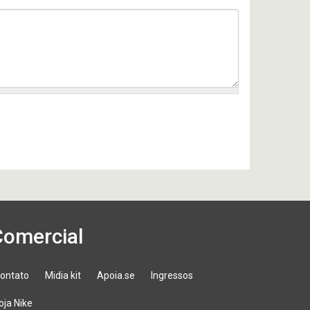
Comercial
ontato
Midia kit
Apoia.se
Ingressos
oja Nike