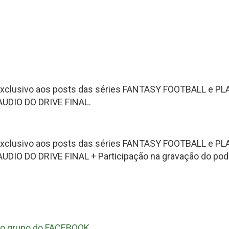
Fantasy Football 2013
erfil
HEAD
Seleção Fantasy Fotball
CH
COACH
2026
–
Fantasy
Panorama
t.2
Football
Fantasy
2026
Football
–
–
Inscrições
Semana
o exclusivo aos posts das séries FANTASY FOOTBALL e P
18
de
UDIO DO DRIVE FINAL.
2025
CH
Panorama
Fantasy
o exclusivo aos posts das séries FANTASY FOOTBALL e P
Football
O DO DRIVE FINAL + Participação na gravação do podca
–
Semana
16
de
2025
ra o grupo do FACEBOOK.