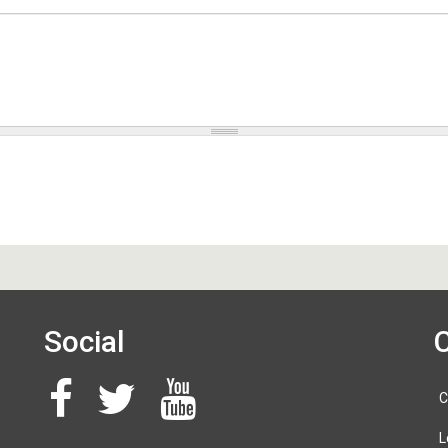
Social
C
L