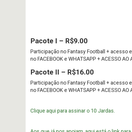
Projeto
#
Noticias
617
Apoia-
Perfil
P
-
HEAD
Variedades
Preview
COA
se
2026
2026
offseason
AFC
–
SOUTH
pt.3
p
OFFSEASON
Free
Pacote I – R$9.00
2026
Agents
–
2026
Participação no Fantasy Football + acess
Questões
Perfil
no FACEBOOK e WHATSAPP + ACESSO AO A
HEAD
COA
Avaliação
2026
da
Pacote II – R$16.00
–
Temporada
pt.1
2025
Participação no Fantasy Football + acess
no FACEBOOK e WHATSAPP + ACESSO AO AUDI
Clique aqui para assinar o 10 Jardas.
Aos que já nos apoiam, aqui está o link pa