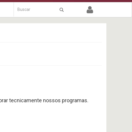
Formulário
de
Buscar
busca
rimorar tecnicamente nossos programas.