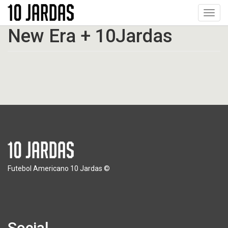
Pular
Toggl
para
navig
o
New Era + 10Jardas
conteúdo
principal
Futebol Americano 10 Jardas ©
Social