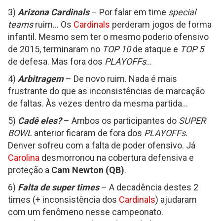
3)
Arizona Cardinals
– Por falar em time
special
teams
ruim... Os
Cardinals
perderam jogos de forma
infantil. Mesmo sem ter o mesmo poderio ofensivo
de 2015, terminaram no
TOP 10
de ataque e
TOP 5
de defesa. Mas fora dos
PLAYOFFs
...
4)
Arbitragem
– De novo ruim. Nada é mais
frustrante do que as inconsistências de marcação
de faltas. Às vezes dentro da mesma partida...
5)
Cadê eles?
– Ambos os participantes do
SUPER
BOWL
anterior ficaram de fora dos
PLAYOFFs
.
Denver sofreu com a falta de poder ofensivo. Já
Carolina
desmorronou na cobertura defensiva e
proteção a
Cam Newton (QB)
.
6)
Falta de super times
– A decadência destes 2
times (+ inconsistência dos
Cardinals
) ajudaram
com um fenômeno nesse campeonato.