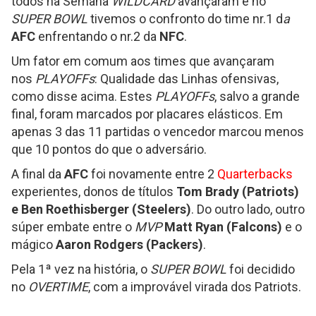
todos na Semana
WILDCARD
avançaram e no
SUPER BOWL
tivemos o confronto do time nr.1 d
a
AFC
enfrentando o nr.2 da
NFC
.
Um fator em comum aos times que avançaram
nos
PLAYOFFs
: Qualidade das Linhas ofensivas,
como disse acima. Estes
PLAYOFFs
, salvo a grande
final, foram marcados por placares elásticos. Em
apenas 3 das 11 partidas o vencedor marcou menos
que 10 pontos do que o adversário.
A final da
AFC
foi novamente entre 2
Quarterbacks
experientes, donos de títulos
Tom Brady (Patriots)
e
Ben Roethisberger
(Steelers)
. Do outro lado, outro
súper embate entre o
MVP
Matt Ryan (Falcons)
e o
mágico
Aaron Rodgers (Packers)
.
Pela 1ª vez na história, o
SUPER BOWL
foi decidido
no
OVERTIME
, com a improvável virada dos Patriots.