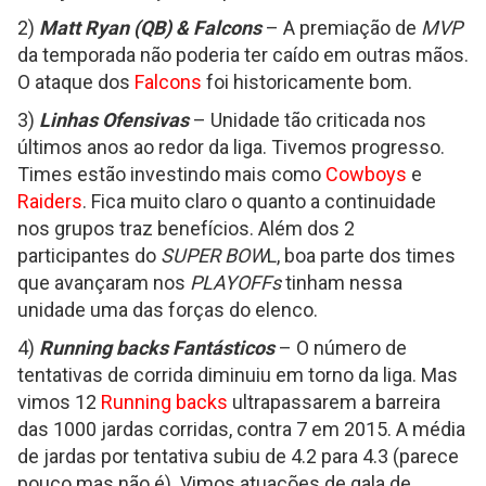
2)
Matt Ryan (QB) & Falcons
– A premiação de
MVP
da temporada não poderia ter caído em outras mãos.
O ataque dos
Falcons
foi historicamente bom.
3)
Linhas Ofensivas
– Unidade tão criticada nos
últimos anos ao redor da liga. Tivemos progresso.
Times estão investindo mais como
Cowboys
e
Raiders
. Fica muito claro o quanto a continuidade
nos grupos traz benefícios. Além dos 2
participantes do
SUPER BOW
L, boa parte dos times
que avançaram nos
PLAYOFFs
tinham nessa
unidade uma das forças do elenco.
4)
Running backs
Fantásticos
– O número de
tentativas de corrida diminuiu em torno da liga. Mas
vimos 12
Running backs
ultrapassarem a barreira
das 1000 jardas corridas, contra 7 em 2015. A média
de jardas por tentativa subiu de 4.2 para 4.3 (parece
pouco mas não é). Vimos atuações de gala de