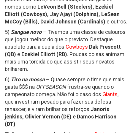
nomes como
LeVeon Bell (Steelers), Ezekiel
Elliott (Cowboys), Jay Ajayi (Dolphins), LeSean
McCoy (Bills), David Johnson (Cardinals)
e outros.
5)
Sangue novo
– Tivemos uma classe de calouros
que jogou melhor do que o previsto. Destaque
absoluto para a dupla dos
Cowboys
Dak Prescott
(QB)
e
Ezekiel Elliott (RB)
. Poucas coisas animam
mais uma torcida do que assistir seus novatos
brilharem.
6)
Tiro na mosca
– Quase sempre o time que mais
gasta $$$ na
OFFSEASON
frustra-se quando o
campeonato começa. Não foi o caso dos
Giants
,
que investiram pesado para fazer sua defesa
renascer, e viram brilhar os reforços
Janoris
jenkins, Olivier Vernon (DE) e Damos Harrison
(DT)
.