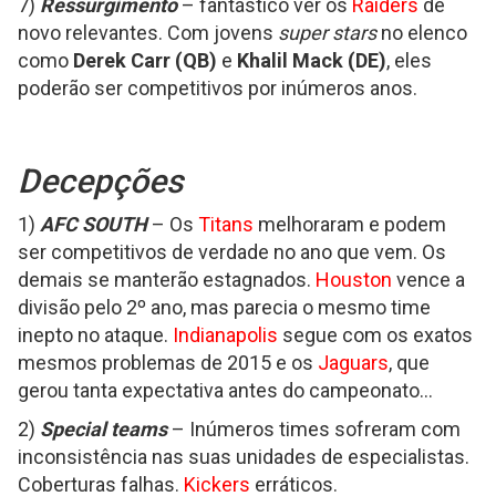
7)
Ressurgimento
– fantástico ver os
Raiders
de
novo relevantes. Com jovens
super stars
no elenco
como
Derek Carr (QB)
e
Khalil Mack (DE)
, eles
poderão ser competitivos por inúmeros anos.
Decepções
1)
AFC SOUTH
– Os
Titans
melhoraram e podem
ser competitivos de verdade no ano que vem. Os
demais se manterão estagnados.
Houston
vence a
divisão pelo 2º ano, mas parecia o mesmo time
inepto no ataque.
Indianapolis
segue com os exatos
mesmos problemas de 2015 e os
Jaguars
, que
gerou tanta expectativa antes do campeonato...
2)
Special teams
– Inúmeros times sofreram com
inconsistência nas suas unidades de especialistas.
Coberturas falhas.
Kickers
erráticos.