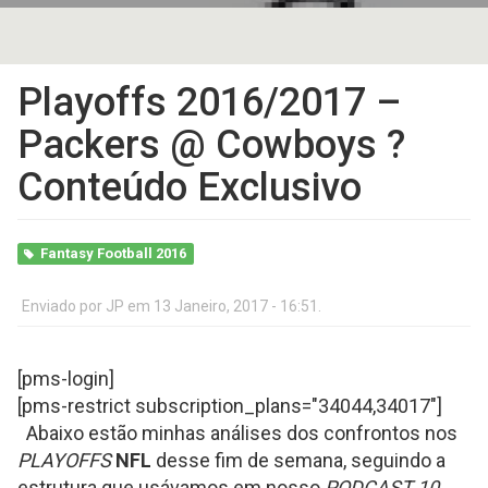
Playoffs 2016/2017 –
Packers @ Cowboys ?
Conteúdo Exclusivo
Fantasy Football 2016
Enviado por
JP
em 13 Janeiro, 2017 - 16:51.
[pms-login]
[pms-restrict subscription_plans="34044,3401
7"]
Abaixo estão minhas análises dos confrontos nos
PLAYOFFS
NFL
desse fim de semana, seguindo a
estrutura que usávamos em nosso
PODCAST
10