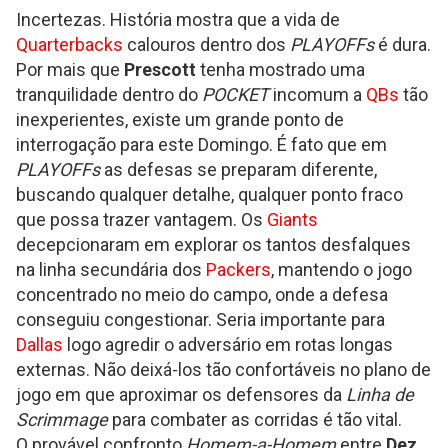
Incertezas. História mostra que a vida de
Quarterbacks
calouros dentro dos
PLAYOFFs
é dura.
Por mais que
Prescott
tenha mostrado uma
tranquilidade dentro do
POCKET
incomum a
QBs
tão
inexperientes, existe um grande ponto de
interrogação para este Domingo. É fato que em
PLAYOFFs
as defesas se preparam diferente,
buscando qualquer detalhe, qualquer ponto fraco
que possa trazer vantagem. Os
Giants
decepcionaram em explorar os tantos desfalques
na linha secundária dos
Packers
, mantendo o jogo
concentrado no meio do campo, onde a defesa
conseguiu congestionar. Seria importante para
Dallas
logo agredir o adversário em rotas longas
externas. Não deixá-los tão confortáveis no plano de
jogo em que aproximar os defensores da
Linha de
Scrimmage
para combater as corridas é tão vital.
O provável confronto
Homem-a-Homem
entre
Dez