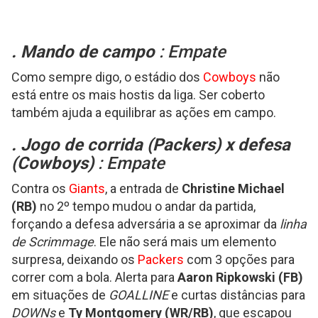
. Mando de campo
: Empate
Como sempre digo, o estádio dos
Cowboys
não
está entre os mais hostis da liga. Ser coberto
também ajuda a equilibrar as ações em campo.
. Jogo de corrida (
Packers
) x defesa
(Cowboys)
: Empate
Contra os
Giants
, a entrada de
Christine Michael
(RB)
no 2º tempo mudou o andar da partida,
forçando a defesa adversária a se aproximar da
linha
de Scrimmage
. Ele não será mais um elemento
surpresa, deixando os
Packers
com 3 opções para
correr com a bola. Alerta para
Aaron Ripkowski (FB)
em situações de
GOALLINE
e curtas distâncias para
DOWNs
e
Ty Montgomery (WR/RB)
, que escapou