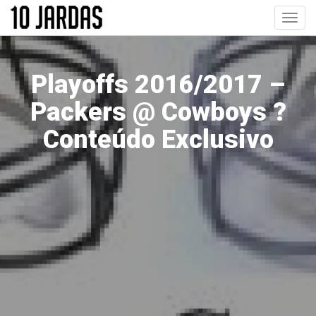
Pular
Toggl
para
navig
o
conteúdo
principal
Playoffs 2016/2017 –
Packers @ Cowboys ?
Conteúdo Exclusivo