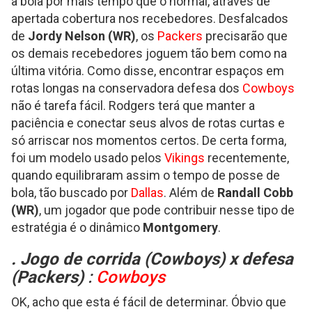
a bola por mais tempo que o normal, através de
apertada cobertura nos recebedores. Desfalcados
de
Jordy Nelson (WR)
, os
Packers
precisarão que
os demais recebedores joguem tão bem como na
última vitória. Como disse, encontrar espaços em
rotas longas na conservadora defesa dos
Cowboys
não é tarefa fácil. Rodgers terá que manter a
paciência e conectar seus alvos de rotas curtas e
só arriscar nos momentos certos. De certa forma,
foi um modelo usado pelos
Vikings
recentemente,
quando equilibraram assim o tempo de posse de
bola, tão buscado por
Dallas
. Além de
Randall Cobb
(WR)
, um jogador que pode contribuir nesse tipo de
estratégia é o dinâmico
Montgomery
.
. Jogo de corrida (
Cowboys
) x defesa
(
Packers
)
:
Cowboys
OK, acho que esta é fácil de determinar. Óbvio que