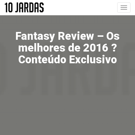
Pular
Toggl
para
navig
o
conteúdo
principal
Fantasy Review – Os
melhores de 2016 ?
Conteúdo Exclusivo