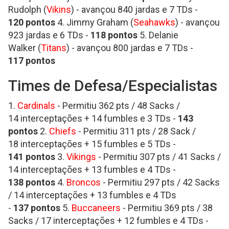
Rudolph (
Vikins
) - avançou 840 jardas e 7 TDs -
120
pontos
4. Jimmy Graham (
Seahawks
) - avançou
923 jardas e 6 TDs -
118
pontos
5. Delanie
Walker (
Titans
) - avançou 800 jardas e 7 TDs -
117
pontos
Times de Defesa/Especialistas
1.
Cardinals
- Permitiu 362 pts / 48 Sacks /
14 interceptações + 14 fumbles e 3 TDs -
143
pontos
2.
Chiefs
- Permitiu 311 pts / 28 Sack /
18 interceptações + 15 fumbles e 5 TDs -
141
pontos
3.
Vikings
- Permitiu 307 pts / 41 Sacks /
14 interceptações + 13 fumbles e 4 TDs -
138
pontos
4.
Broncos
- Permitiu 297 pts / 42 Sacks
/ 14 interceptações + 13 fumbles e 4 TDs
-
137
pontos
5.
Buccaneers
- Permitiu 369 pts / 38
Sacks / 17 interceptações + 12 fumbles e 4 TDs -