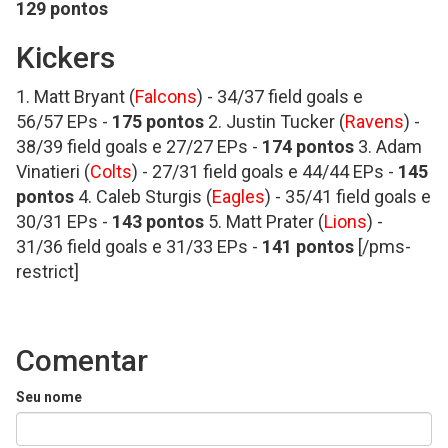
129 pontos
Kickers
1. Matt Bryant (
Falcons
) - 34/37 field goals e
56/57 EPs -
175 pontos
2. Justin Tucker (
Ravens
) -
38/39 field goals e 27/27 EPs -
174 pontos
3. Adam
Vinatieri (
Colts
) - 27/31 field goals e 44/44 EPs -
145
pontos
4. Caleb Sturgis (
Eagles
) - 35/41 field goals e
30/31 EPs -
143 pontos
5. Matt Prater (
Lions
) -
31/36 field goals e 31/33 EPs -
141 pontos
[/pms-
restrict]
Comentar
Seu nome