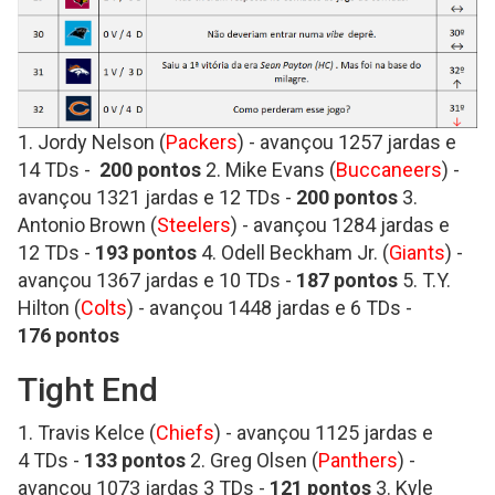
1. Jordy Nelson (
Packers
) - avançou 1257 jardas e
14 TDs -
200 pontos
2. Mike Evans (
Buccaneers
) -
avançou 1321 jardas e 12 TDs -
200
pontos
3.
Antonio Brown (
Steelers
) - avançou 1284 jardas e
12 TDs -
193 pontos
4. Odell Beckham Jr. (
Giants
) -
avançou 1367 jardas e 10 TDs -
187 pontos
5. T.Y.
Hilton (
Colts
) - avançou 1448 jardas e 6 TDs -
176
pontos
Tight End
1. Travis Kelce (
Chiefs
) - avançou 1125 jardas e
4 TDs -
133 pontos
2. Greg Olsen (
Panthers
) -
avançou 1073 jardas 3 TDs -
121 pontos
3. Kyle