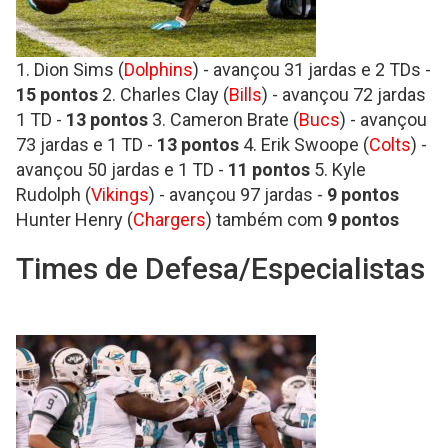
1. Dion Sims (
Dolphins
) - avançou 31 jardas e 2 TDs -
15 pontos
2. Charles Clay (
Bills
) - avançou 72 jardas
1 TD -
13 pontos
3. Cameron Brate (
Bucs
) - avançou
73 jardas e 1 TD -
13
pontos
4. Erik Swoope (
Colts
) -
avançou 50 jardas e 1 TD -
11
pontos
5. Kyle
Rudolph (
Vikings
) - avançou 97 jardas -
9
pontos
Hunter Henry (
Chargers
) também com
9 pontos
Times de Defesa/Especialistas