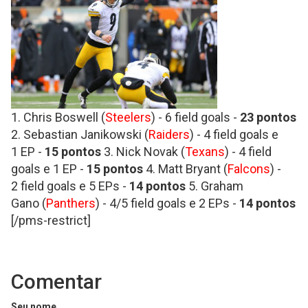
1. Chris Boswell (
Steelers
) - 6 field goals -
23 pontos
2. Sebastian Janikowski (
Raiders
) - 4 field goals e
1 EP -
15 pontos
3. Nick Novak (
Texans
) - 4 field
goals e 1 EP -
15 pontos
4. Matt Bryant (
Falcons
) -
2 field goals e 5 EPs -
14 pontos
5. Graham
Gano (
Panthers
) - 4/5 field goals e 2 EPs -
14 pontos
[/pms-restrict]
Comentar
Seu nome