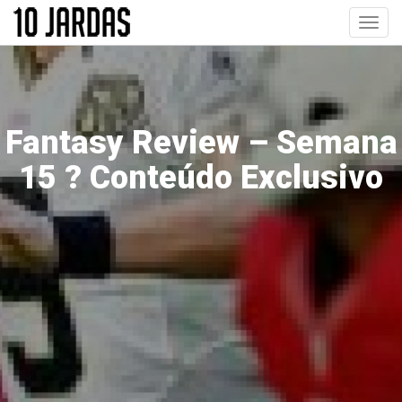
Pular
Toggl
para
navig
o
conteúdo
principal
Fantasy Review – Semana
15 ? Conteúdo Exclusivo