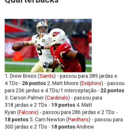
1. Drew Brees (
Saints
) - passou para 389 jardas e
4 TDs -
26 pontos
2. Matt Moore (
Dolphins
) - passou
para 236 jardas e 4 TDs/1 interceptação -
22 pontos
3. Carson Palmer (
Cardinals
) - passou para
318 jardas e 2 TDs -
19 pontos
4. Matt
Ryan (
Falcons
) - passou para 286 jardas e 2 TDs -
18
pontos
5. Cam Newton (
Panthers
) - passou para
300 jardas e 2 TDs -
18 pontos
Andrew