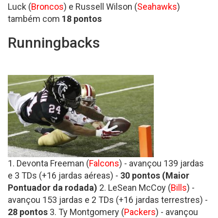
Luck (
Broncos
) e Russell Wilson (
Seahawks
)
também com
18 pontos
Runningbacks
1. Devonta Freeman (
Falcons
) - avançou 139 jardas
e 3 TDs (+16 jardas aéreas) -
30
pontos (Maior
Pontuador da rodada)
2. LeSean McCoy (
Bills
) -
avançou 153 jardas e 2 TDs (+16 jardas terrestres) -
28
pontos
3. Ty Montgomery (
Packers
) - avançou