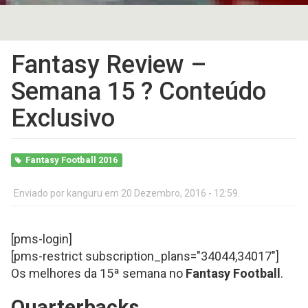
Fantasy Review –
Semana 15 ? Conteúdo
Exclusivo
Fantasy Football 2016
Enviado por
kanguru
em 20 Dezembro, 2016 - 12:59.
[pms-login]
[pms-restrict subscription_plans="34044,3401
7"]
Os melhores da 15ª semana no
Fantasy Football
.
Quarterbacks