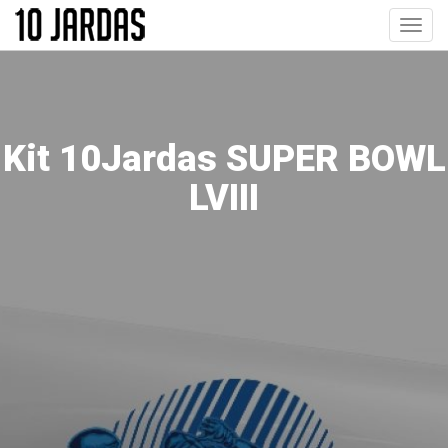
Pular
Toggl
para
navig
o
conteúdo
principal
Kit 10Jardas SUPER BOWL
LVIII