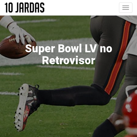
Pular
Toggl
para
navig
o
conteúdo
principal
Super Bowl LV no
Retrovisor