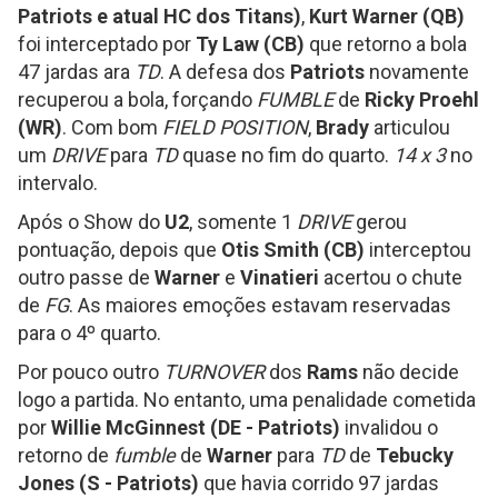
Patriots e atual HC dos Titans)
,
Kurt Warner (QB)
foi interceptado por
Ty Law (CB)
que retorno a bola
47 jardas ara
TD
. A defesa dos
Patriots
novamente
recuperou a bola, forçando
FUMBLE
de
Ricky Proehl
(WR)
. Com bom
FIELD POSITION
,
Brady
articulou
um
DRIVE
para
TD
quase no fim do quarto.
14 x 3
no
intervalo.
Após o Show do
U2
, somente 1
DRIVE
gerou
pontuação, depois que
Otis Smith (CB)
interceptou
outro passe de
Warner
e
Vinatieri
acertou o chute
de
FG
. As maiores emoções estavam reservadas
para o 4º quarto.
Por pouco outro
TURNOVER
dos
Rams
não decide
logo a partida. No entanto, uma penalidade cometida
por
Willie McGinnest (DE - Patriots)
invalidou o
retorno de
fumble
de
Warner
para
TD
de
Tebucky
Jones (S - Patriots)
que havia corrido 97 jardas