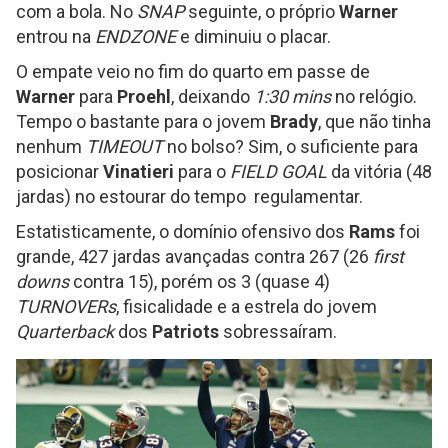
com a bola. No
SNAP
seguinte, o próprio
Warner
entrou na
ENDZONE
e diminuiu o placar.
O empate veio no fim do quarto em passe de
Warner
para
Proehl
, deixando
1:30 mins
no relógio.
Tempo o bastante para o jovem
Brady
, que não tinha
nenhum
TIMEOUT
no bolso? Sim, o suficiente para
posicionar
Vinatieri
para o
FIELD GOAL
da vitória (48
jardas) no estourar do tempo regulamentar.
Estatisticamente, o domínio ofensivo dos
Rams
foi
grande, 427 jardas avançadas contra 267 (26
first
downs
contra 15), porém os 3 (quase 4)
TURNOVERs
, fisicalidade e a estrela do jovem
Quarterback
dos
Patriots
sobressaíram.