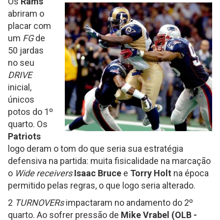
Os
Rams
abriram o
placar com
um
FG
de
50 jardas
no seu
DRIVE
inicial,
únicos
potos do 1º
quarto. Os
Patriots
logo deram o tom do que seria sua estratégia
defensiva na partida: muita fisicalidade na marcação
o
Wide receivers
Isaac Bruce
e
Torry Holt
na época
permitido pelas regras, o que logo seria alterado.
2
TURNOVERs
impactaram no andamento do 2º
quarto. Ao sofrer pressão de
Mike Vrabel (OLB -