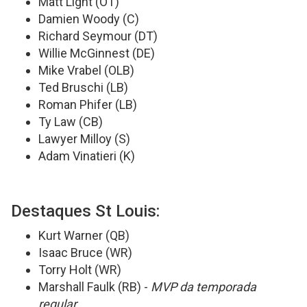
Matt Light (OT)
Damien Woody (C)
Richard Seymour (DT)
Willie McGinnest (DE)
Mike Vrabel (OLB)
Ted Bruschi (LB)
Roman Phifer (LB)
Ty Law (CB)
Lawyer Milloy (S)
Adam Vinatieri (K)
Destaques St Louis:
Kurt Warner (QB)
Isaac Bruce (WR)
Torry Holt (WR)
Marshall Faulk (RB) -
MVP da temporada
regular