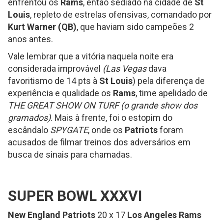
enfrentou os
Rams
, então sediado na cidade de
St
Louis
, repleto de estrelas ofensivas, comandado por
Kurt Warner (QB)
, que haviam sido campeões 2
anos antes.
Vale lembrar que a vitória naquela noite era
considerada improvável
(Las Vegas
dava
favoritismo de 14 pts à
St Louis
) pela diferença de
experiência e qualidade os
Rams
, time apelidado de
THE GREAT SHOW ON TURF (o grande show dos
gramados)
. Mais à frente, foi o estopim do
escândalo
SPYGATE
, onde os
Patriots
foram
acusados de filmar treinos dos adversários em
busca de sinais para chamadas.
SUPER BOWL XXXVI
New England Patriots
20 x 17
Los Angeles Rams