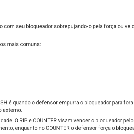
Fantasy Football 2013
erfil
HEAD
Seleção Fantasy Fotball
CH
COACH
2026
to com seu bloqueador sobrepujando-o pela força ou vel
–
Fantasy
Panorama
t.2
Football
Fantasy
2026
Football
tos mais comuns:
–
–
Inscrições
Semana
18
de
2025
CH
Panorama
Fantasy
Football
–
Semana
16
 RUSH é quando o defensor empurra o bloqueador para f
de
o externo.
2025
ade. O RIP e COUNTER visam vencer o bloqueador pelo l
mento, enquanto no COUNTER o defensor força o bloquead