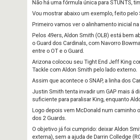
Não há uma fórmula única para STUNTS, ti
Vou mostrar abaixo um exemplo, feito pelo
Primeiro vamos ver o alinhamento inicial n
Pelos 49ers, Aldon Smith (OLB) está bem ab
o Guard dos Cardinals, com Navorro Bowman
entre o OT e o Guard.
Arizona colocou seu Tight End Jeff King c
Tackle com Aldon Smith pelo lado externo.
Assim que acontece o SNAP, a linha dos Card
Justin Smith tenta invadir um GAP mais á d
suficiente para paralisar King, enquanto Ald
Logo depois vem McDonald num caminho opo
dos 2 Guards.
O objetivo já foi cumprido: deixar Aldon S
externa), sem a ajuda de Darrin Colledge (RG