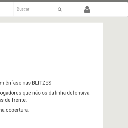
Formulário
de
Buscar
busca
om ênfase nas BLITZES.
ogadores que não os da linha defensiva.
s de frente.
na cobertura.