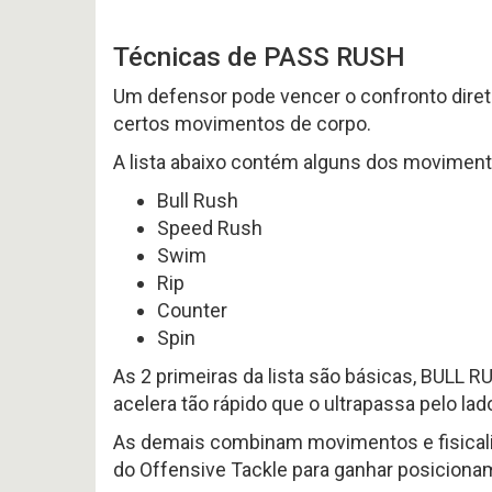
616
Noticias
-
Perfil
P
Preview
Técnicas de PASS RUSH
HEAD
Variedades
2026
COA
AFC
2026
offseason
EAST
Um defensor pode vencer o confronto dire
–
pt.3
p
certos movimentos de corpo.
OFFSEASON
Free
A lista abaixo contém alguns dos movimen
2026
Agents
–
2026
Questões
Bull Rush
Perfil
HEAD
Speed Rush
COA
Avaliação
2026
Swim
da
–
Temporada
Rip
pt.1
2025
Counter
Spin
As 2 primeiras da lista são básicas, BULL
acelera tão rápido que o ultrapassa pelo lad
As demais combinam movimentos e fisicalid
do Offensive Tackle para ganhar posiciona