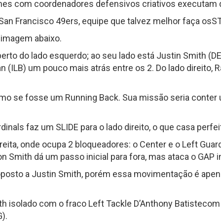
mes com coordenadores defensivos criativos executam d
 San Francisco 49ers, equipe que talvez melhor faça os
a imagem abaixo.
erto do lado esquerdo; ao seu lado está Justin Smith (DE
 (ILB) um pouco mais atrás entre os 2. Do lado direito
omo se fosse um Running Back. Sua missão seria conter
inals faz um SLIDE para o lado direito, o que casa perfe
ireita, onde ocupa 2 bloqueadores: o Center e o Left Gu
on Smith dá um passo inicial para fora, mas ataca o GAP i
sto a Justin Smith, porém essa movimentação é apena
mith isolado com o fraco Left Tackle D’Anthony Batistec
).