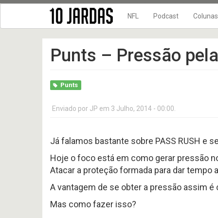
NFL
Podcast
Colunas
NFL Temporada 202
10 Jardas n
Punts – Pressão pela
NFL Temporada 202
DRIVE FINAL
NFL Temporada 202
No Flags!
NFL Temporada 202
Punts
10
10
NFL Temporada 202
Jardas
Jardas
no
no
Enviado por
JP
em 3 Julho, 2014 - 00:00.
NFL Temporada 202
ar
ar
618
617
NFL Temporada 201
-
-
Preview
Preview
Já falamos bastante sobre PASS RUSH e s
New Era + 10Jardas
2026
2026
AFC
AFC
NFL Temporada 201
Hoje o foco está em como gerar pressão no
NORTH
SOUTH
Atacar a proteção formada para dar tempo 
NFL temporada 2017
NFL Temporada 201
10
A vantagem de se obter a pressão assim é c
Jardas
NFL temporada 2015
no
Mas como fazer isso?
ar
NFL Temporada 201
#