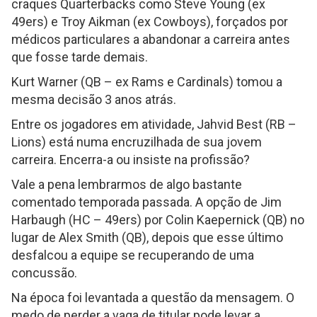
craques Quarterbacks como Steve Young (ex
49ers) e Troy Aikman (ex Cowboys), forçados por
médicos particulares a abandonar a carreira antes
que fosse tarde demais.
Kurt Warner (QB – ex Rams e Cardinals) tomou a
mesma decisão 3 anos atrás.
Entre os jogadores em atividade, Jahvid Best (RB –
Lions) está numa encruzilhada de sua jovem
carreira. Encerra-a ou insiste na profissão?
Vale a pena lembrarmos de algo bastante
comentado temporada passada. A opção de Jim
Harbaugh (HC – 49ers) por Colin Kaepernick (QB) no
lugar de Alex Smith (QB), depois que esse último
desfalcou a equipe se recuperando de uma
concussão.
Na época foi levantada a questão da mensagem. O
medo de perder a vaga de titular pode levar a