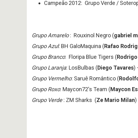
Campeão 2012: Grupo Verde / Soteropol
Grupo Amarelo
: Rouxinol Negro (
gabriel m
Grupo Azul
: BH GaloMaquina (
Rafao Rodri
Grupo Branco
: Floripa Blue Tigers (
Rodrigo
Grupo Laranja
: LosBulbas (
Diego Tavares
)
Grupo Vermelho
: Saruê Romântico (
Rodolfo
Grupo Roxo
: Maycon72's Team (
Maycon Es
Grupo Verde
: ZM Sharks (
Ze Mario Milan
)