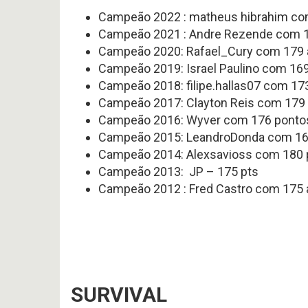
#
Noticias
Campeão 2022 : matheus hibrahim co
617
Perfil
P
-
Campeão 2021 : Andre Rezende com 
HEAD
Variedades
Preview
COA
2026
Campeão 2020: Rafael_Cury com 179
2026
offseason
AFC
–
Campeão 2019: Israel Paulino com 16
SOUTH
pt.3
p
Campeão 2018: filipe.hallas07 com 17
OFFSEASON
Free
Campeão 2017: Clayton Reis com 179
2026
Agents
–
2026
Campeão 2016: Wyver com 176 ponto
Questões
Perfil
Campeão 2015: LeandroDonda com 1
HEAD
COA
Avaliação
Campeão 2014: Alexsavioss com 180
2026
da
–
Campeão 2013: JP – 175 pts
Temporada
pt.1
2025
Campeão 2012 : Fred Castro com 175 
SURVIVAL