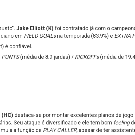
susto".
Jake Elliott (K)
foi contratado já com o campeo
ediano em
FIELD GOALs
na temporada (83.9%) e
EXTRA 
t) é confiável.
:
PUNTS
(média de 8.9 jardas) /
KICKOFFs
(média de 19.4
 (HC)
destaca-se por montar excelentes planos de jogo 
rias. Seu ataque é diversificado e ele tem bom
feeling
d
mula a função de
PLAY CALLER
, apesar de ter assiste