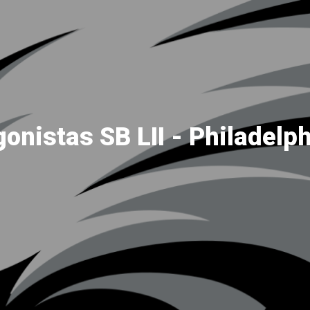
onistas SB LII - Philadelp