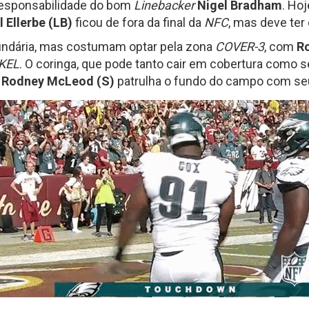
responsabilidade do bom
Linebacker
Nigel Bradham
. Hoj
l Ellerbe (LB)
ficou de fora da final da
NFC
, mas deve ter
undária, mas costumam optar pela zona
COVER-3
, com
Ro
KEL
. O coringa, que pode tanto cair em cobertura como 
o
Rodney McLeod (S)
patrulha o fundo do campo com seu 