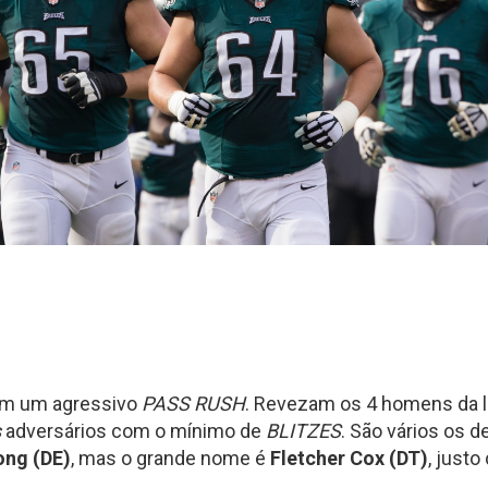
com um agressivo
PASS RUSH
. Revezam os 4 homens da l
s
adversários com o mínimo de
BLITZES
. São vários os
ong (DE)
, mas o grande nome é
Fletcher Cox (DT)
, justo