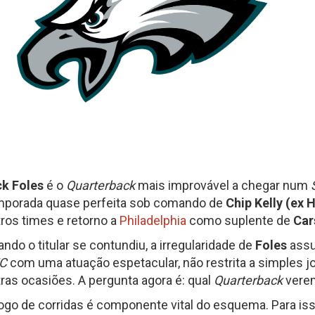
Fantasy Football 2013
erfil
HEAD
Seleção Fantasy Fotball
CH
COACH
2026
–
Fantasy
Panorama
t.2
Football
Fantasy
2026
Football
–
–
Inscrições
Semana
18
de
2025
CH
ck Foles
é o
Quarterback
mais improvável a chegar num
Panorama
Fantasy
mporada quase perfeita sob comando de
Chip Kelly (ex 
Football
–
ros times e retorno a
Philadelphia
como suplente de
Car
Semana
16
ndo o titular se contundiu, a irregularidade de
Foles
assu
de
2025
FC
com uma atuação espetacular, não restrita a simples 
ras ocasiões. A pergunta agora é: qual
Quarterback
vere
jogo de corridas é componente vital do esquema. Para i