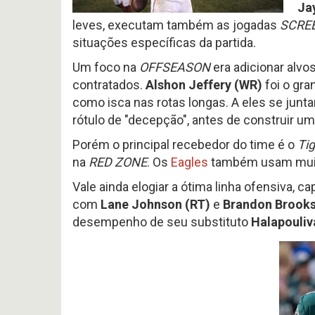
Jay
leves, executam também as jogadas
SCRE
situações específicas da partida.
Um foco na
OFFSEASON
era adicionar alvo
contratados.
Alshon Jeffery (WR)
foi o gr
como isca nas rotas longas. A eles se jun
rótulo de "decepção", antes de construir u
Porém o principal recebedor do time é o
Tig
na
RED ZONE
. Os
Eagles
também usam muit
Vale ainda elogiar a ótima linha ofensiva, c
com
Lane Johnson (RT)
e
Brandon Brooks
desempenho de seu substituto
Halapouliva