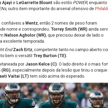
 Ajayi
e
LeGarrette Blount
são estilo
POWER
, enquanto
ENs
, outro item importante do arsenal ofensivo de
Philald
s confiáveis a
Wentz
, então 2 nomes de peso foram
ande nome e correspondeu.
Torrey Smith (WR)
ainda ser
tam
Nelson Agholor (WR)
, que precisou deixar de lado o
ma excelente temporada.
ht End
Zach Ertz
, competente tanto no campo aberto c
o bem o versátil
Trey Burton (TE)
.
apitaneada por
Jason Kelce (C)
. O lado direito é o mais for
 (RG)
, especialmente depois da lesão que tirou o craque
ati Vaitai (LT)
tem sido acima do esperado.