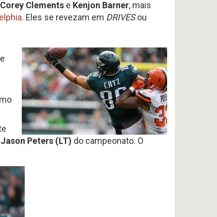
Corey Clements
e
Kenjon Barner
, mais
elphia
. Eles se revezam em
DRIVES
ou
ve
omo
te
Jason Peters (LT)
do campeonato. O