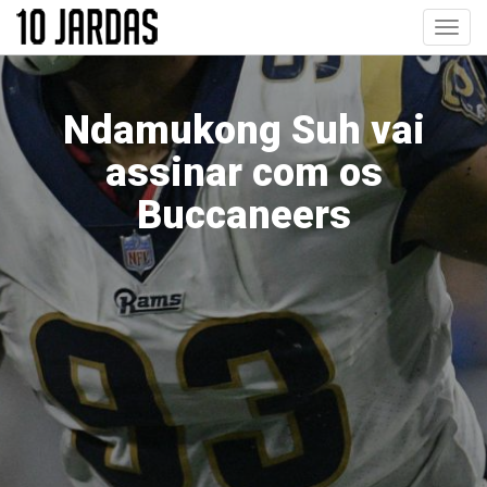
Pular
Toggl
para
navig
o
conteúdo
principal
Ndamukong Suh vai
assinar com os
Buccaneers