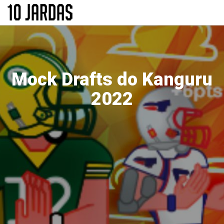
Pular
para
o
conteúdo
principal
Mock Drafts do Kanguru
2022