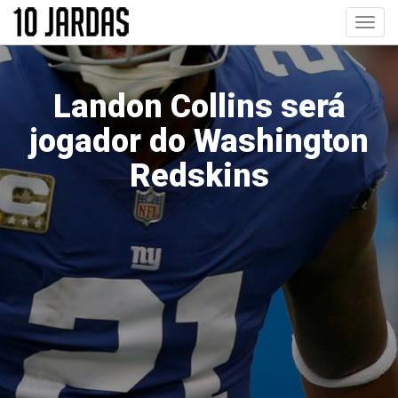
Pular
Toggl
para
navig
o
conteúdo
principal
Landon Collins será
jogador do Washington
Redskins