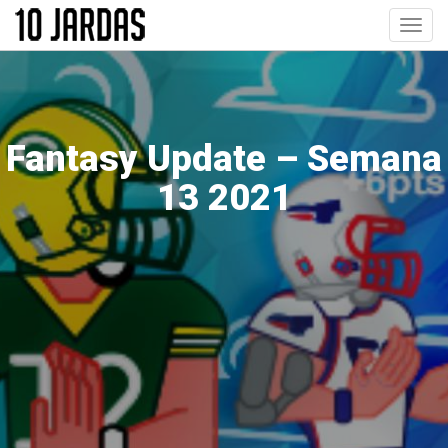
Pular
Toggl
para
navig
o
conteúdo
principal
Fantasy Update – Semana
13 2021