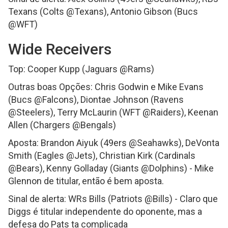
Texans (Colts @Texans), Antonio Gibson (Bucs
@WFT)
Wide Receivers
Top: Cooper Kupp (Jaguars @Rams)
Outras boas Opções: Chris Godwin e Mike Evans
(Bucs @Falcons), Diontae Johnson (Ravens
@Steelers), Terry McLaurin (WFT @Raiders), Keenan
Allen (Chargers @Bengals)
Aposta: Brandon Aiyuk (49ers @Seahawks), DeVonta
Smith (Eagles @Jets), Christian Kirk (Cardinals
@Bears), Kenny Golladay (Giants @Dolphins) - Mike
Glennon de titular, então é bem aposta.
Sinal de alerta: WRs Bills (Patriots @Bills) - Claro que
Diggs é titular independente do oponente, mas a
defesa do Pats ta complicada