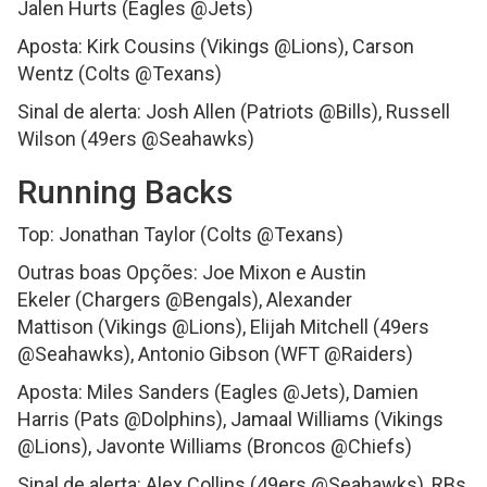
Jalen Hurts (Eagles @Jets)
Aposta: Kirk Cousins (Vikings @Lions), Carson
Wentz (Colts @Texans)
Sinal de alerta: Josh Allen (Patriots @Bills), Russell
Wilson (49ers @Seahawks)
Running Backs
Top: Jonathan Taylor (Colts @Texans)
Outras boas Opções: Joe Mixon e Austin
Ekeler (Chargers @Bengals), Alexander
Mattison (Vikings @Lions), Elijah Mitchell (49ers
@Seahawks), Antonio Gibson (WFT @Raiders)
Aposta: Miles Sanders (Eagles @Jets), Damien
Harris (Pats @Dolphins), Jamaal Williams (Vikings
@Lions), Javonte Williams (Broncos @Chiefs)
Sinal de alerta: Alex Collins (49ers @Seahawks), RBs