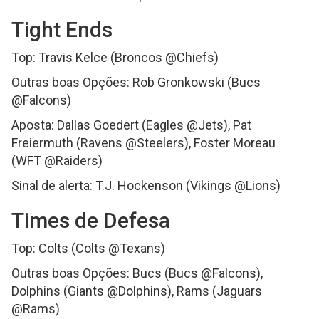
Tight Ends
Top: Travis Kelce (Broncos @Chiefs)
Outras boas Opções: Rob Gronkowski (Bucs
@Falcons)
Aposta: Dallas Goedert (Eagles @Jets), Pat
Freiermuth (Ravens @Steelers), Foster Moreau
(WFT @Raiders)
Sinal de alerta: T.J. Hockenson (Vikings @Lions)
Times de Defesa
Top: Colts (Colts @Texans)
Outras boas Opções: Bucs (Bucs @Falcons),
Dolphins (Giants @Dolphins), Rams (Jaguars
@Rams)