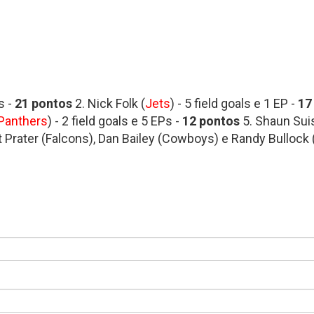
s -
21 pontos
2. Nick Folk (
Jets
) - 5 field goals e 1 EP -
17
Panthers
) - 2 field goals e 5 EPs -
12 pontos
5. Shaun Sui
tt Prater (Falcons), Dan Bailey (Cowboys) e Randy Bullo