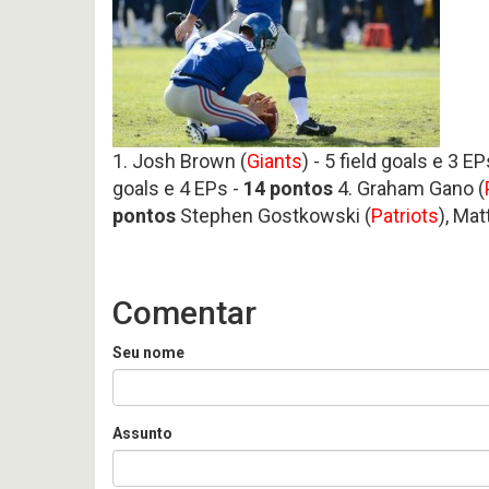
1. Josh Brown (
Giants
) - 5 field goals e 3 EP
goals e 4 EPs -
14 pontos
4. Graham Gano (
pontos
Stephen Gostkowski (
Patriots
), Ma
Comentar
Seu nome
Assunto