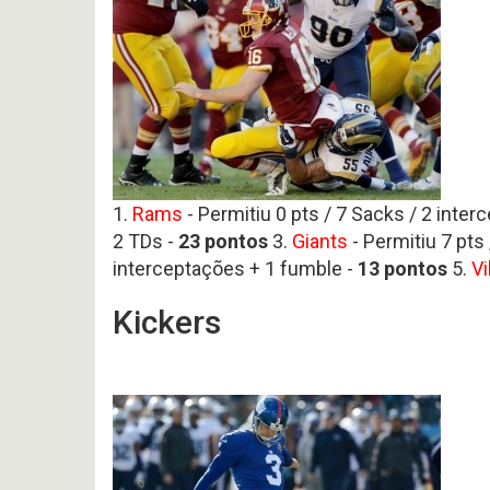
1.
Rams
- Permitiu 0 pts / 7 Sacks / 2 inter
2 TDs -
23
pontos
3.
Giants
- Permitiu 7 pts
interceptações + 1 fumble -
13
pontos
5.
Vi
Kickers