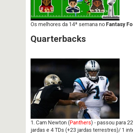
#
Noticias
617
Perfil
P
-
HEAD
Variedades
Preview
COA
2026
2026
Os melhores da 14ª semana no
offseason
Fantasy Fo
AFC
–
SOUTH
pt.3
p
Quarterbacks
OFFSEASON
Free
2026
Agents
–
2026
Questões
Perfil
HEAD
COA
Avaliação
2026
da
–
Temporada
pt.1
2025
1. Cam Newton (
Panthers
) - passou para 22
jardas e 4 TDs (+23 jardas terrestres)/ 1 in