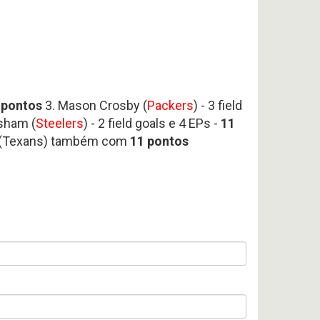
 pontos
3. Mason Crosby (
Packers
) - 3 field
sham (
Steelers
) - 2 field goals e 4 EPs -
11
ck (Texans) também com
11 pontos