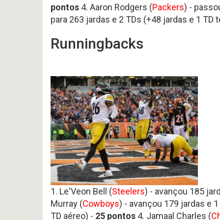
pontos
4. Aaron Rodgers (
Packers
) - passo
para 263 jardas e 2 TDs (+48 jardas e 1 TD t
Runningbacks
1. Le'Veon Bell (
Steelers
) - avançou 185 jar
Murray (
Cowboys
) - avançou 179 jardas e 1
TD aéreo) -
25
pontos
4. Jamaal Charles (
Ch