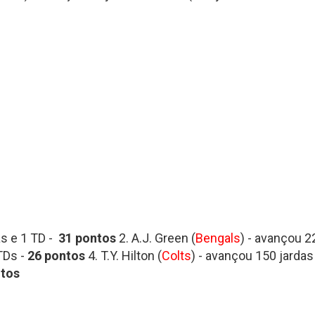
as e 1 TD -
31 pontos
2. A.J. Green (
Bengals
) - avançou 2
TDs -
26 pontos
4. T.Y. Hilton (
Colts
) - avançou 150 jardas
tos