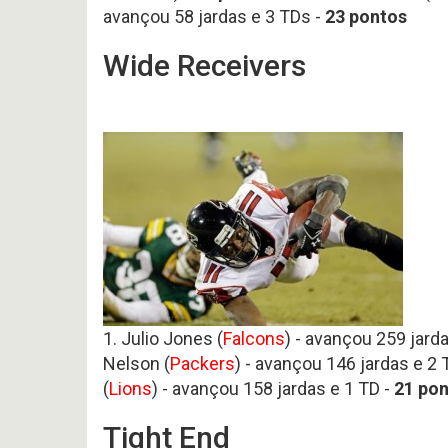
avançou 58 jardas e 3 TDs -
23
pontos
Wide Receivers
1. Julio Jones (
Falcons
) - avançou 259 jard
Nelson (
Packers
) - avançou 146 jardas e 2 
(
Lions
) - avançou 158 jardas e 1 TD -
21
pon
Tight End