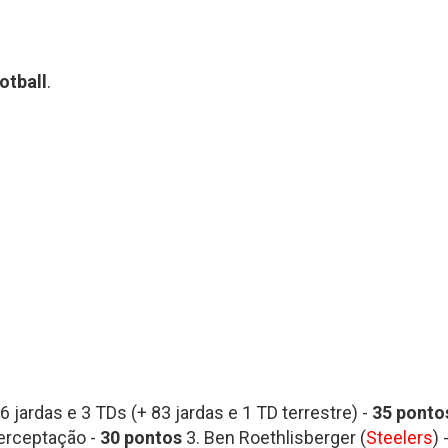
Fantasy Football 2013
erfil
HEAD
Seleção Fantasy Fotball
CH
COACH
2026
otball
.
–
Fantasy
Panorama
t.2
Football
Fantasy
2026
Football
–
–
Inscrições
Semana
18
de
2025
CH
Panorama
Fantasy
Football
–
Semana
16
de
2025
6 jardas e 3 TDs (+ 83 jardas e 1 TD terrestre) -
35
ponto
terceptação -
30 pontos
3. Ben Roethlisberger (
Steelers
)