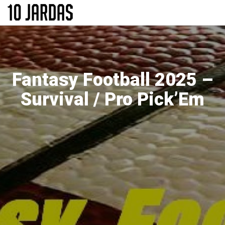
Pular
para
o
conteúdo
principal
Fantasy Football 2025 –
Survival / Pro Pick’Em