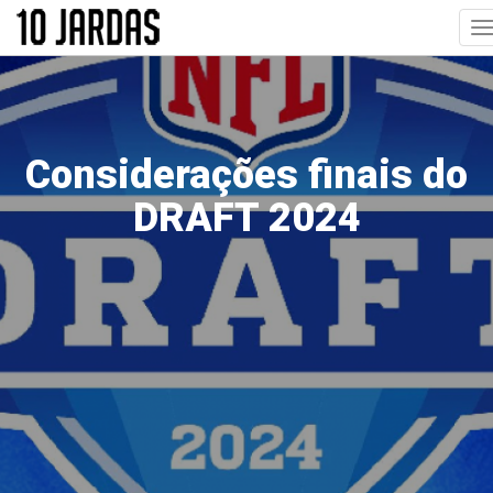
Pular
T
para
n
o
conteúdo
principal
Considerações finais do
DRAFT 2024