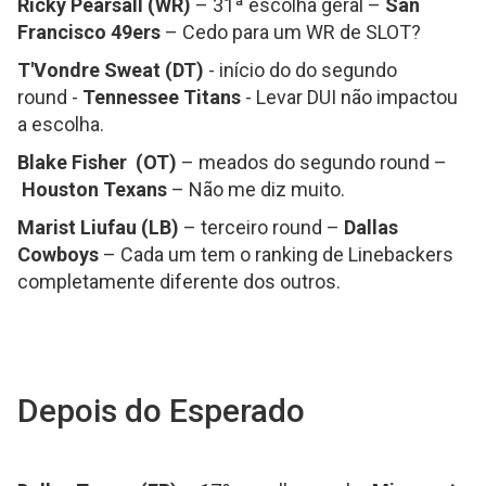
Ricky Pearsall (WR)
– 31ª escolha geral –
San
Francisco 49ers
– Cedo para um WR de SLOT?
T'Vondre Sweat (DT)
- início do do segundo
round -
Tennessee Titans
- Levar DUI não impactou
a escolha.
Blake Fisher (OT)
– meados do segundo round –
Houston Texans
– Não me diz muito.
Marist Liufau (LB)
– terceiro round –
Dallas
Cowboys
– Cada um tem o ranking de Linebackers
completamente diferente dos outros.
Depois do Esperado