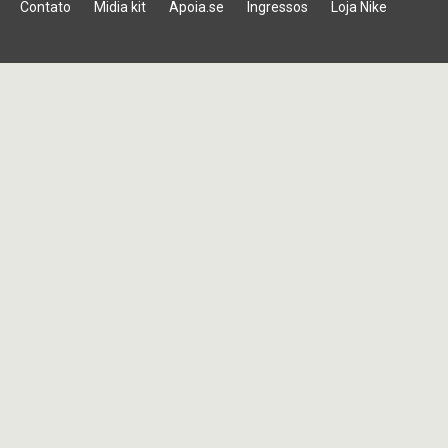
Contato
Midia kit
Apoia.se
Ingressos
Loja Nike