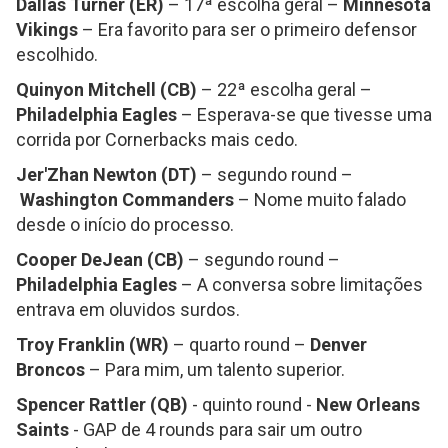
Dallas Turner (ER)
– 17ª escolha geral –
Minnesota
Vikings
– Era favorito para ser o primeiro defensor
escolhido.
Quinyon Mitchell (CB)
– 22ª escolha geral –
Philadelphia Eagles
– Esperava-se que tivesse uma
corrida por Cornerbacks mais cedo.
Jer'Zhan Newton (DT)
– segundo round –
Washington Commanders
– Nome muito falado
desde o início do processo.
Cooper DeJean (CB)
– segundo round –
Philadelphia Eagles
– A conversa sobre limitações
entrava em oluvidos surdos.
Troy Franklin (WR)
– quarto round –
Denver
Broncos
– Para mim, um talento superior.
Spencer Rattler (QB)
- quinto round -
New Orleans
Saints
- GAP de 4 rounds para sair um outro