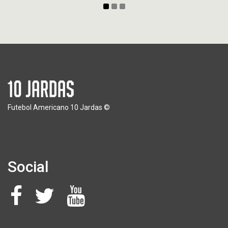
Futebol Americano 10 Jardas ©
Social