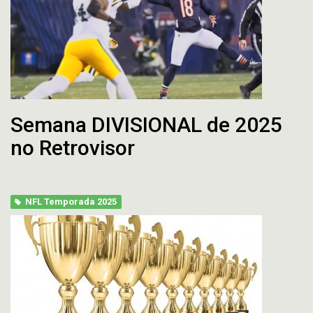
Semana DIVISIONAL de 2025
no Retrovisor
NFL Temporada 2025