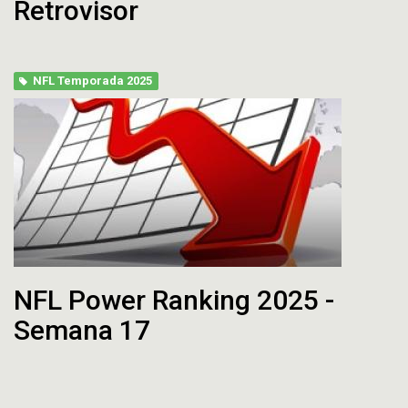
Retrovisor
NFL Temporada 2025
NFL Power Ranking 2025 -
Semana 17